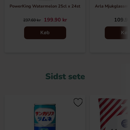
PowerKing Watermelon 25cl x 24st
Arla Mjukglassmix
199.90 kr
109.90
237.60 kr
Køb
Kø
Sidst sete