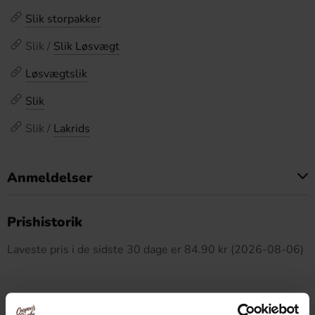
Slik storpakker
Slik /
Slik Løsvægt
Løsvægtslik
Slik
Slik /
Lakrids
Anmeldelser
Dette produkt har ingen anmeldelser
Prishistorik
Laveste pris i de sidste 30 dage er 84.90 kr (2026-08-06)