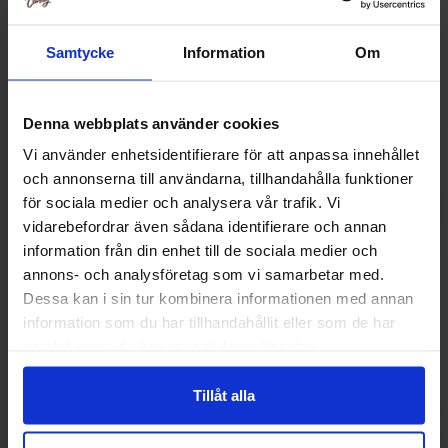
Relaterede produkter
Samtycke
Information
Om
Denna webbplats använder cookies
Vi använder enhetsidentifierare för att anpassa innehållet
och annonserna till användarna, tillhandahålla funktioner
för sociala medier och analysera vår trafik. Vi
vidarebefordrar även sådana identifierare och annan
information från din enhet till de sociala medier och
annons- och analysföretag som vi samarbetar med.
Dessa kan i sin tur kombinera informationen med annan
information som du har tillhandahållit eller som de har
Matthijs Sura tungor 800g
K&H Caramella
samlat in när du har använt deras tjänster.
99.90 kr
149.90
Tillåt alla
Køb
Kø