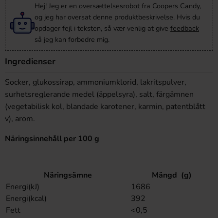
Hej! Jeg er en oversættelsesrobot fra Coopers Candy,
og jeg har oversat denne produktbeskrivelse. Hvis du
opdager fejl i teksten, så vær venlig at give
feedback
så jeg kan forbedre mig.
Ingredienser
Socker, glukossirap, ammoniumklorid, lakritspulver,
surhetsreglerande medel (äppelsyra), salt, färgämnen
(vegetabilisk kol, blandade karotener, karmin, patentblått
v), arom.
Näringsinnehåll per 100 g
Näringsämne
Mängd (g)
Energi(kJ)
1686
Energi(kcal)
392
Fett
<0,5