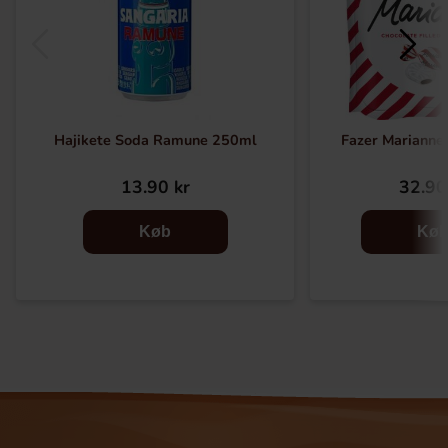
Hajikete Soda Ramune 250ml
Fazer Marianne
13.90 kr
32.90
Køb
Kø