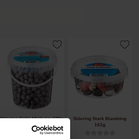
r deres rige og autentiske smag. Med
er. Uanset om du er en trofast
agsoplevelse i hver bid.
plevelse.
sisk smÃ¸rkaramel til mere innovative
alitet. Uanset om du vil nyde dem
Stövring Salta Minikulor 600g
Stövring Stark Blandning
ion af tradition og nydelse.
162g