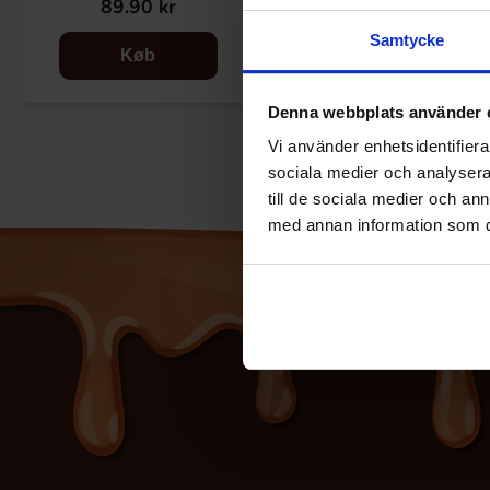
89.90 kr
84.90 kr
Samtycke
Køb
Se
Denna webbplats använder 
Vi använder enhetsidentifierar
sociala medier och analysera 
till de sociala medier och a
med annan information som du 