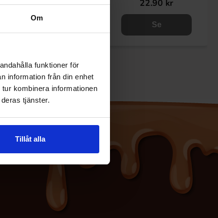
79.90 kr
22.90 kr
Om
Se
Se
andahålla funktioner för
n information från din enhet
 tur kombinera informationen
deras tjänster.
Tillåt alla