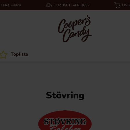
UNI
T FRA 499KR
HURTIGE LEVERINGER
Topliste
Stövring