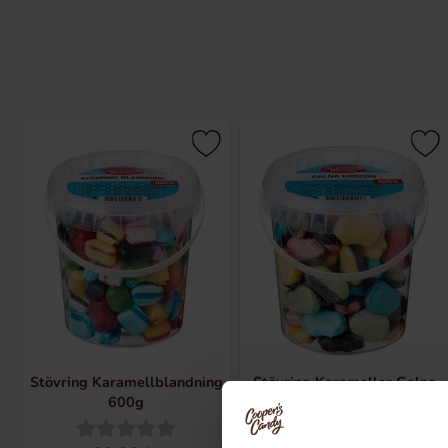
Støvring Karameller er et velkendt m
en arv af hÃ¥ndvÃ¦rk og kvalitet, fr
karamel elsker eller nysgerrig efter 
Hvorfor VÃ¦lge Støvring Karameller
Autentisk Smag
: Fremstillet eft
HÃ¸j Kvalitet
: Brug af nÃ¸je udva
Bredt Udvalg
: Et stort sortiment
varianter.
Med Støvring Karameller fÃ¥r du mere
selv eller dele med nÃ¦re og kÃ¦re, e
Stövring Karamellblandning
Stövring Karameller Galna
Oplev den uimodstÃ¥elige smag af Stø
600g
Grodor 600g