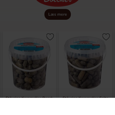
Læs mere
Ã¦rke, der tilbyder traditionelle danske karameller, elsket fo
emstilles hver karamel med omhu og nÃ¸je udvalgte ingrediens
at prÃ¸ve noget nyt, giver Støvring Karameller dig en Ã¦gte sm
?
er gamle danske opskrifter, der giver en Ã¦gte og fyldig smagso
lgte ingredienser for at sikre den bedste smag og konsistens.
 af smagsvarianter, der tilfredsstiller alle smagslÃ¸g, fra klas
 end bare en slikbid - du fÃ¥r en bid af dansk tradition og kv
r disse karameller det perfekte valg for enhver lejlighed.
Stövring Karameller Dansk
Stövring Karameller Salta
vring Karameller og lad dig forfÃ¸re af deres unikke kombinat
Peppar 600g
Balkar 600g