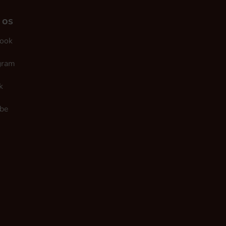
 os
ook
gram
k
be