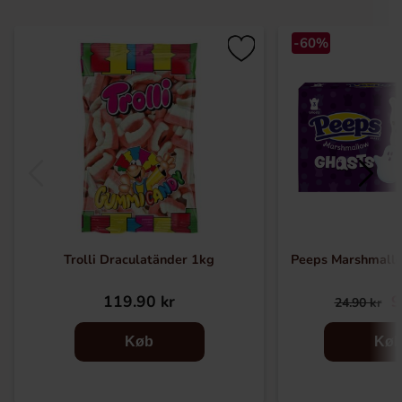
-60%
Trolli Draculatänder 1kg
Peeps Marshmall
119.90 kr
9
24.90 kr
Køb
Kø