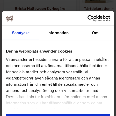
Bricka Halloween Kyrkogård
Tårtdekoration Me
Gul
39.95 kr
39.
79.90 kr
79 kr
Køb
Kø
Samtycke
Information
Om
Denna webbplats använder cookies
Vi använder enhetsidentifierare för att anpassa innehållet
och annonserna till användarna, tillhandahålla funktioner
för sociala medier och analysera vår trafik. Vi
Andre kunne lide
vidarebefordrar även sådana identifierare och annan
information från din enhet till de sociala medier och
annons- och analysföretag som vi samarbetar med.
Dessa kan i sin tur kombinera informationen med annan
-43%
information som du har tillhandahållit eller som de har
samlat in när du har använt deras tjänster.