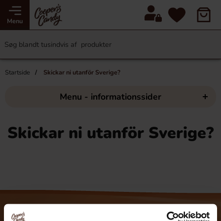
Menu
Startside
Skickar ni utanför Sverige?
Menu - informationssider
Skickar ni utanför Sverige?