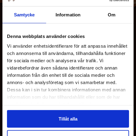
Samtycke
Information
Om
Denna webbplats använder cookies
Vi använder enhetsidentifierare för att anpassa innehållet
och annonserna till användarna, tillhandahålla funktioner
för sociala medier och analysera vår trafik. Vi
OM OS
vidarebefordrar även sådana identifierare och annan
information från din enhet till de sociala medier och
annons- och analysföretag som vi samarbetar med.
KUNDESERVICE
Dessa kan i sin tur kombinera informationen med annan
information som du har tillhandahållit eller som de har
samlat in när du har använt deras tjänster.
MINE SIDER
Tillåt alla
HER FINDER DU OS