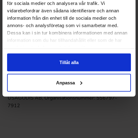
för sociala medier och analysera vår trafik. Vi
vidarebefordrar även sådana identifierare och annan
information från din enhet till de sociala medier och
Nuværende lager, Nässjö
annons- och analysföretag som vi samarbetar med.
Dessa kan i sin tur kombinera informationen med annan
Postadresse (IKKE BESØG)
information som du har tillhandahållit eller som de har
USAGODIS AB
samlat in när du har använt deras tjänster.
Upplandsgatan 38
11328 Stockholm
Tillåt alla
Sverige
Anpassa
Coopers Candy ejes og drives af
USAGODIS AB, Organisationsnummer: 556797-
7912