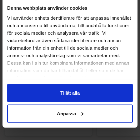
Denna webbplats använder cookies
Vi använder enhetsidentifierare för att anpassa innehållet
och annonserna till användarna, tillhandahålla funktioner
för sociala medier och analysera vår trafik. Vi
vidarebefordrar även sådana identifierare och annan
information från din enhet till de sociala medier och
annons- och analysföretag som vi samarbetar med.
Dessa kan i sin tur kombinera informationen med annan
information som du har tillhandahållit eller som de har
samlat in när du har använt deras tjänster.
Shades By Niko Straight Up Strawberry
Fini Tubes Creamy
150g
80g
Tillåt alla
29.90 kr
17.90
Anpassa
Køb
Kø