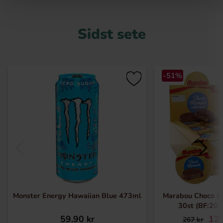
Sidst sete
-51%
Monster Energy Hawaiian Blue 473ml
Marabou Choco M
30st (BF:20
59.90 kr
129
267 kr