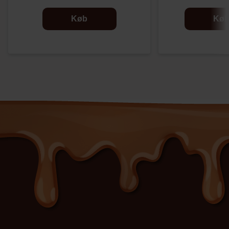
Køb
Kø