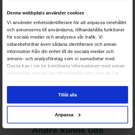
Denna webbplats använder cookies
Vi använder enhetsidentifierare för att anpassa innehållet
och annonserna till användarna, tillhandahålla funktioner
för sociala medier och analysera vår trafik. Vi
vidarebefordrar även sådana identifierare och annan
information från din enhet till de sociala medier och
Brynild Knatter Melon 80g
Pedro Peach 
annons- och analysföretag som vi samarbetar med.
13.90 kr
7
Dessa kan i sin tur kombinera informationen med annan
10.90 kr
information som du har tillhandahållit eller som de har
Køb
Kø
samlat in när du har använt deras tjänster.
Tillåt alla
Anpassa
Andre kunne lide