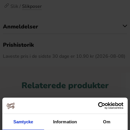
Slik /
Slikposer
Anmeldelser
Dette produkt har ingen anmeldelser
Prishistorik
Laveste pris i de sidste 30 dage er 10.90 kr (2026-08-08)
Relaterede produkter
-28%
Samtycke
Information
Om