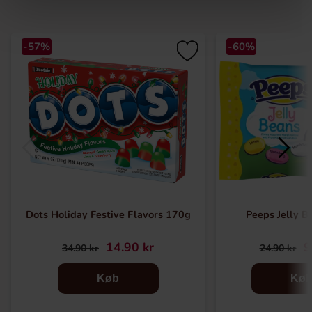
-57%
-60%
Dots Holiday Festive Flavors 170g
Peeps Jelly B
14.90 kr
9
34.90 kr
24.90 kr
Køb
Kø