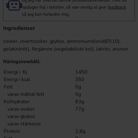
og jeg har oversat denne produktbeskrivelse. Hvis du
opdager fejl i teksten, så vær venlig at give
feedback
så jeg kan forbedre mig.
Ingredienser
socker, invertsocker, glykos, ammoniumklorid(E510),
gelatin(nöt), färgämne (vegetabiliskt kol), lakrits, aromer.
Näringsinnehåll:
Energi i Kj
1450
Energi i kcal
350
Fett
0g
varav mättat fett
0g
Kolhydrater
83g
varav socker
77g
varav glukos
varav stärkelse
Protein
2,8g