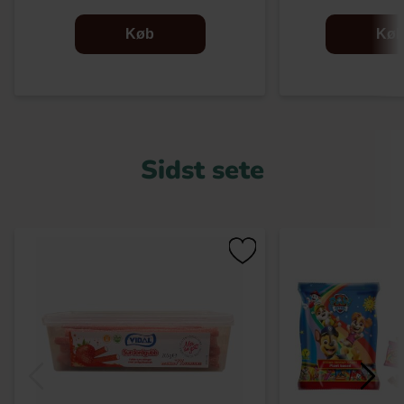
Køb
Kø
Sidst sete