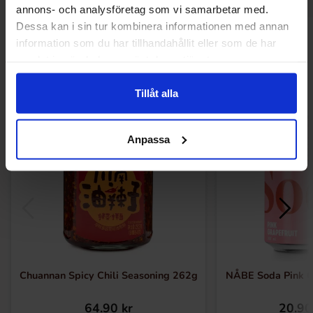
annons- och analysföretag som vi samarbetar med.
Dessa kan i sin tur kombinera informationen med annan
Andre kunne lide
information som du har tillhandahållit eller som de har
samlat in när du har använt deras tjänster.
Tillåt alla
Anpassa
Chuannan Spicy Chili Seasoning 262g
NÅBE Soda Pink Gr
64.90 kr
20.90