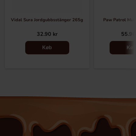
Vidal Sura Jordgubbsstänger 265g
Paw Patrol Mul
32.90 kr
55.90
Køb
Kø