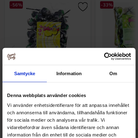
-56%
-33%
Samtycke
Information
Om
Leko Klubbor Vattemelon 864g
Leko Klubbor 
39.90 kr
59
89.90 kr
89.90 kr
Denna webbplats använder cookies
Vi använder enhetsidentifierare för att anpassa innehållet
Køb
Kø
och annonserna till användarna, tillhandahålla funktioner
för sociala medier och analysera vår trafik. Vi
vidarebefordrar även sådana identifierare och annan
information från din enhet till de sociala medier och