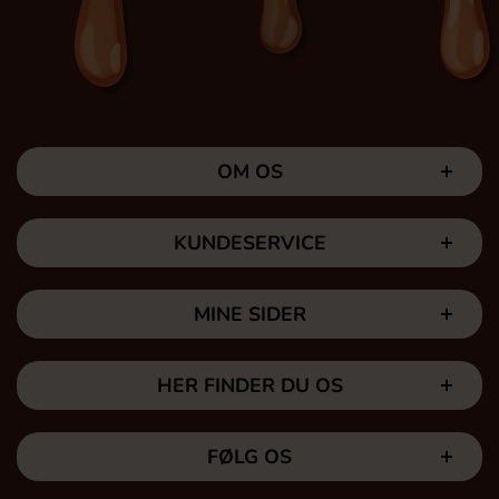
OM OS
KUNDESERVICE
MINE SIDER
HER FINDER DU OS
FØLG OS