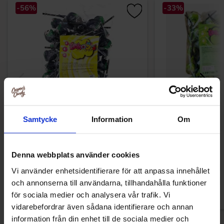
-56%
-33%
Samtycke
Information
Om
Leko Klubbor Vattemelon 864g
Leko Klubbor 
39.90 kr
59
89.90 kr
89.90 kr
Denna webbplats använder cookies
Vi använder enhetsidentifierare för att anpassa innehållet
Køb
Kø
och annonserna till användarna, tillhandahålla funktioner
för sociala medier och analysera vår trafik. Vi
vidarebefordrar även sådana identifierare och annan
information från din enhet till de sociala medier och