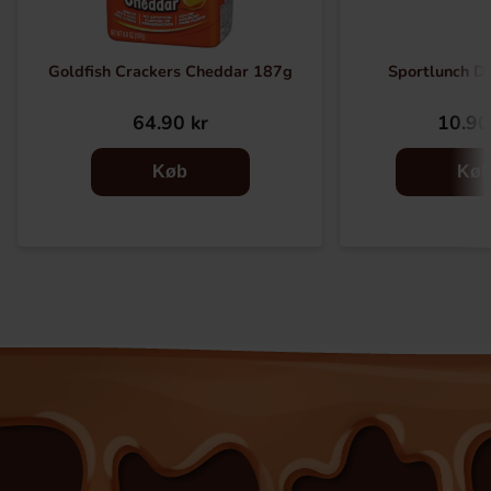
Goldfish Crackers Cheddar 187g
Sportlunch D
64.90 kr
10.90
Køb
Kø