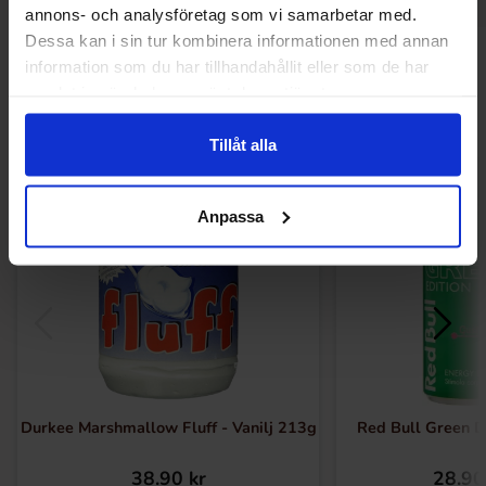
annons- och analysföretag som vi samarbetar med.
Dessa kan i sin tur kombinera informationen med annan
Andre kunne lide
information som du har tillhandahållit eller som de har
samlat in när du har använt deras tjänster.
Tillåt alla
Anpassa
Durkee Marshmallow Fluff - Vanilj 213g
Red Bull Green D
38.90 kr
28.90