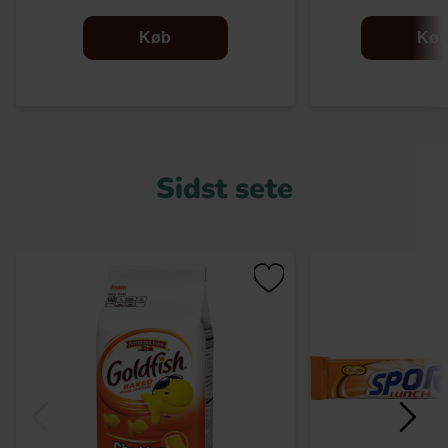
Køb
Kø
Sidst sete