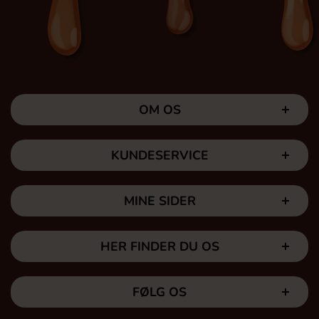
OM OS
KUNDESERVICE
MINE SIDER
HER FINDER DU OS
FØLG OS