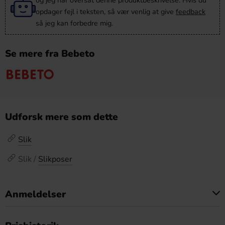
og jeg har oversat denne produktbeskrivelse. Hvis du
opdager fejl i teksten, så vær venlig at give
feedback
så jeg kan forbedre mig.
Se mere fra Bebeto
Udforsk mere som dette
Slik
Slik /
Slikposer
Anmeldelser
Dette produkt har ingen anmeldelser