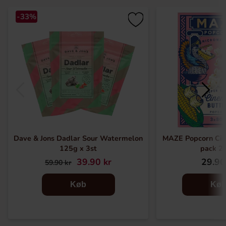
-33%
Dave & Jons Dadlar Sour Watermelon
MAZE Popcorn Cin
125g x 3st
pack 2
39.90 kr
29.90
59.90 kr
Køb
Kø