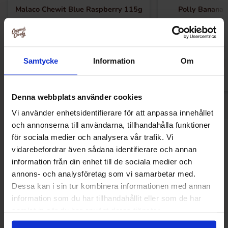
Malaco Chewit Blue Raspberry 115g
Polly Banana 
17.90 kr
22
27.90 kr
Køb
Kø
Samtycke
Information
Om
Denna webbplats använder cookies
Vi använder enhetsidentifierare för att anpassa innehållet
och annonserna till användarna, tillhandahålla funktioner
Andre kunne lide
för sociala medier och analysera vår trafik. Vi
vidarebefordrar även sådana identifierare och annan
information från din enhet till de sociala medier och
annons- och analysföretag som vi samarbetar med.
-59%
-32%
Dessa kan i sin tur kombinera informationen med annan
information som du har tillhandahållit eller som de har
samlat in när du har använt deras tjänster.