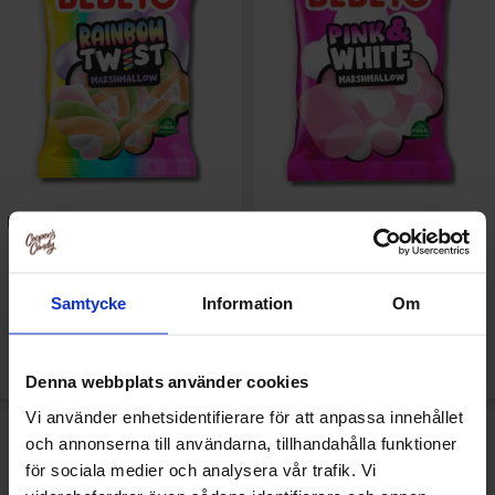
Bebeto Marshmallow Rainbow
Bebeto Marshmallow Pink &
Twist 60g
White 60g(BF:2026-07-02)
9.90 kr
9.90 kr
Samtycke
Information
Om
Køb
Køb
Denna webbplats använder cookies
Vi använder enhetsidentifierare för att anpassa innehållet
och annonserna till användarna, tillhandahålla funktioner
för sociala medier och analysera vår trafik. Vi