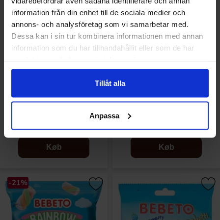
vidarebefordrar även sådana identifierare och annan
information från din enhet till de sociala medier och
annons- och analysföretag som vi samarbetar med.
Dessa kan i sin tur kombinera informationen med annan
information som du har tillhandahållit eller som de har
samlat in när du har använt deras tjänster.
Tillåt alla
Bebeto Marshmallow Roller
Bebeto Peach Rings 80g
60g
Anpassa
9.90 kr
16.90 kr
Køb
Køb
-21%