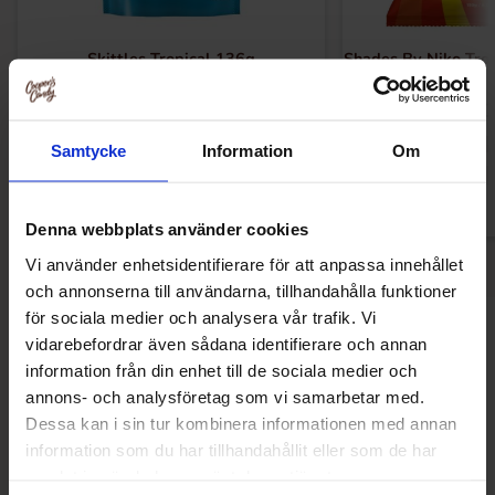
Skittles Tropical 136g
Shades By Niko Trop
26.90 kr
29.90
Samtycke
Information
Om
Køb
Kø
Denna webbplats använder cookies
Vi använder enhetsidentifierare för att anpassa innehållet
och annonserna till användarna, tillhandahålla funktioner
för sociala medier och analysera vår trafik. Vi
Andre kunne lide
vidarebefordrar även sådana identifierare och annan
information från din enhet till de sociala medier och
annons- och analysföretag som vi samarbetar med.
Dessa kan i sin tur kombinera informationen med annan
information som du har tillhandahållit eller som de har
samlat in när du har använt deras tjänster.