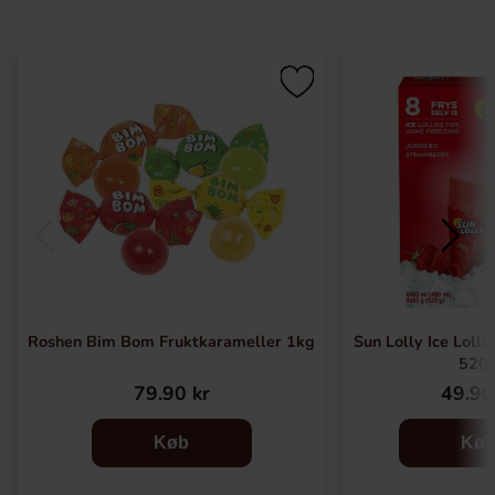
Roshen Bim Bom Fruktkarameller 1kg
Sun Lolly Ice Lolli
520
79.90 kr
49.90
Køb
Kø