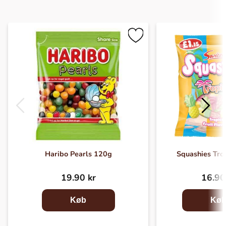
Haribo Pearls 120g
Squashies Tro
19.90 kr
16.90
Køb
Kø