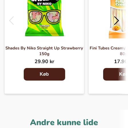
Shades By Niko Straight Up Strawberry
Fini Tubes Creamy
150g
80g
29.90 kr
17.90
Køb
Kø
Andre kunne lide