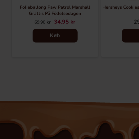
Folieballong Paw Patrol Marshall
Hersheys Cookie
Grattis På Födelsedagen
34.95 kr
29
69.90 kr
Køb