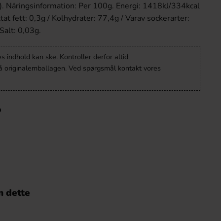
). Näringsinformation: Per 100g. Energi: 1418kJ/334kcal
ttat fett: 0,3g / Kolhydrater: 77,4g / Varav sockerarter:
 Salt: 0,03g.
 indhold kan ske. Kontroller derfor altid
å originalemballagen. Ved spørgsmål kontakt vores
o
 dette