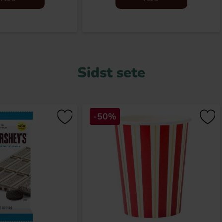
Sidst sete
-50%