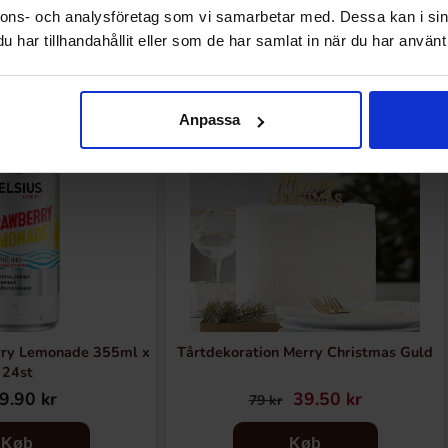
nnons- och analysföretag som vi samarbetar med. Dessa kan i sin
Andre kunne lide
har tillhandahållit eller som de har samlat in när du har använt 
-50%
Anpassa
rry Lemonade 355ml x
Tårtdekoration Merry Christmas Guld
24st
9.90 kr
39.50 kr
79 kr
Køb
Køb