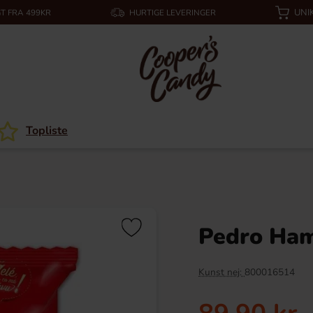
UNI
T FRA 499KR
HURTIGE LEVERINGER
Topliste
Pedro Ham
Kunst nej:
800016514