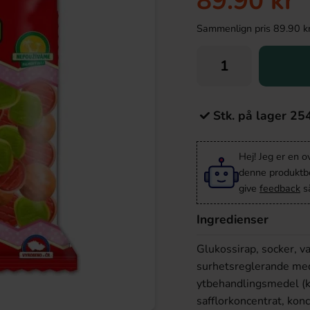
89.90 kr
Sammenlign pris 89.90 kr/k
Stk. på lager 25
Hej! Jeg er en 
denne produktbes
give
feedback
så
Ingredienser
Glukossirap, socker, va
surhetsreglerande mede
ytbehandlingsmedel (k
safflorkoncentrat, konc