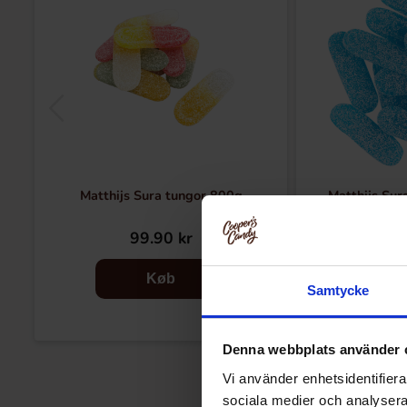
Matthijs Sura tungor 800g
Matthijs Sur
99.90 kr
99
Køb
Samtycke
Denna webbplats använder 
Vi använder enhetsidentifierar
sociala medier och analysera 