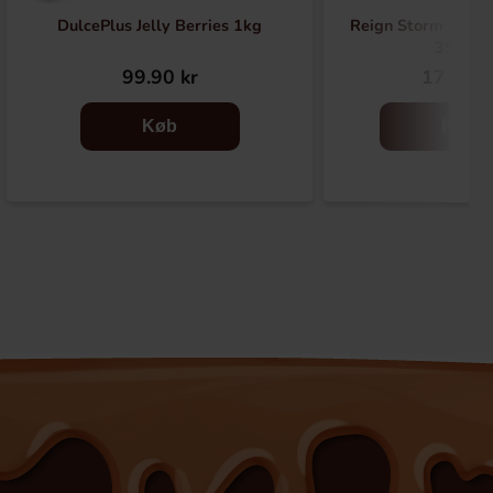
DulcePlus Jelly Berries 1kg
Reign Storm Peach
355ml
99.90 kr
17.90 k
Køb
Køb