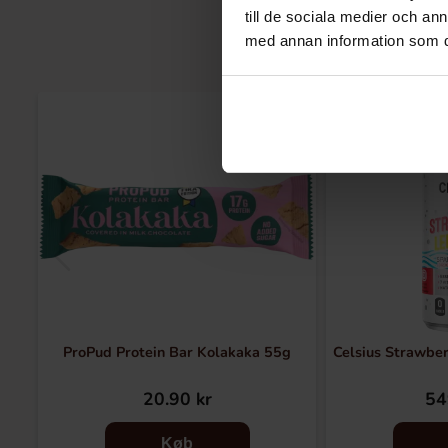
till de sociala medier och a
med annan information som du 
ProPud Protein Bar Kolakaka 55g
Celsius Strawbe
20.90 kr
54
Køb