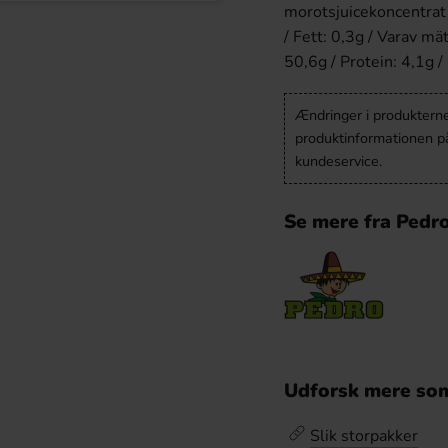
morotsjuicekoncentrat
/ Fett: 0,3g / Varav mä
50,6g / Protein: 4,1g /
Ændringer i produkternes
produktinformationen p
kundeservice.
Se mere fra Pedr
Udforsk mere som
Slik storpakker