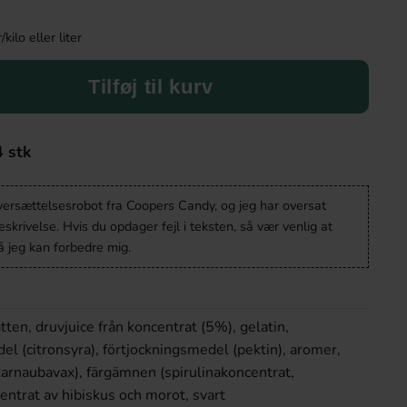
ilo eller liter
Tilføj til kurv
4 stk
oversættelsesrobot fra Coopers Candy, og jeg har oversat
krivelse. Hvis du opdager fejl i teksten, så vær venlig at
 jeg kan forbedre mig.
tten, druvjuice från koncentrat (5%), gelatin,
l (citronsyra), förtjockningsmedel (pektin), aromer,
arnaubavax), färgämnen (spirulinakoncentrat,
entrat av hibiskus och morot, svart