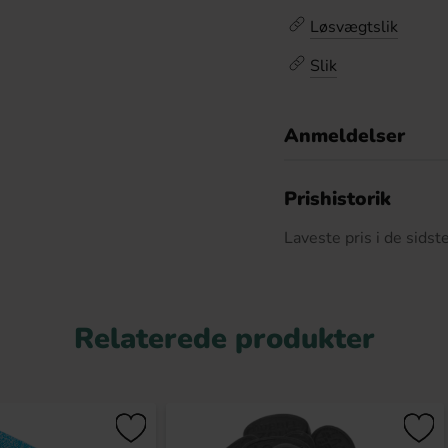
Løsvægtslik
Slik
Anmeldelser
D
Prishistorik
Laveste pris i de sids
Relaterede produkter