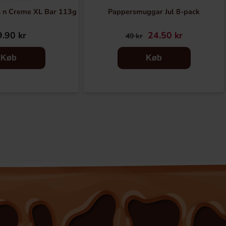
s n Creme XL Bar 113g
Pappersmuggar Jul 8-pack
.90 kr
24.50 kr
49 kr
Køb
Køb