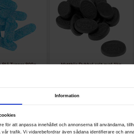
a Blå Tungor 800g
Matthijs Dubbel salt oval 1kg
.90 kr
109.90 kr
Køb
Køb
Information
cookies
e för att anpassa innehållet och annonserna till användarna, tillh
vår trafik. Vi vidarebefordrar även sådana identifierare och anna