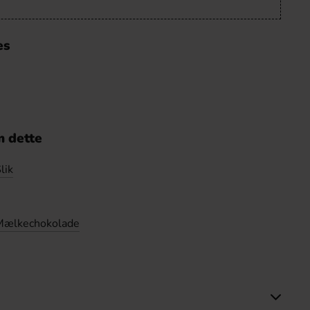
es
 dette
lik
Mælkechokolade