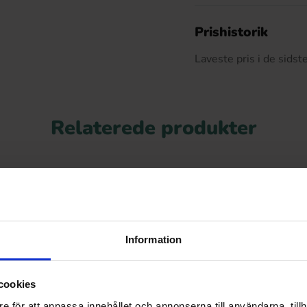
D
Prishistorik
Laveste pris i de sids
Relaterede produkter
Information
cookies
e för att anpassa innehållet och annonserna till användarna, tillh