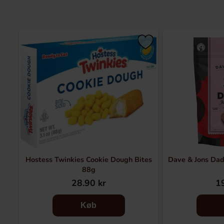
Hostess Twinkies Cookie Dough Bites
Dave & Jons Da
88g
28.90 kr
19
Køb