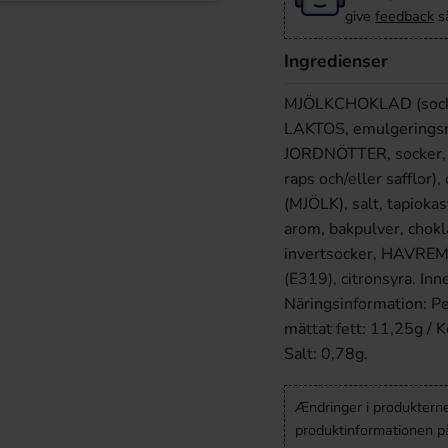
give
feedback
så
Ingredienser
MJÖLKCHOKLAD (socke
LAKTOS, emulgeringsm
JORDNÖTTER, socker, ve
raps och/eller safflo
(MJÖLK), salt, tapioka
arom, bakpulver, chokl
invertsocker, HAVREMJ
(E319), citronsyra.
Inn
Näringsinformation: Pe
mättat fett: 11,25g / K
Salt: 0,78g.
Ændringer i produkternes
produktinformationen p