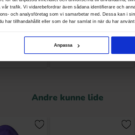
vår trafik. Vi vidarebefordrar även sådana identifierare och anna
nnons- och analysföretag som vi samarbetar med. Dessa kan i sin
Peanut 330g
Butterfinger Chokolade French Toast
har tillhandahållit eller som de har samlat in när du har använt 
54g
.90 kr
28.90 kr
Anpassa
Køb
Køb
Andre kunne lide