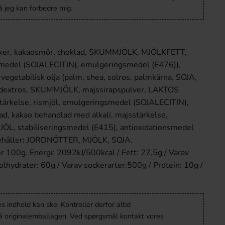
 jeg kan forbedre mig.
r, kakaosmör, choklad, SKUMMJÖLK, MJÖLKFETT,
edel (SOJALECITIN), emulgeringsmedel (E476)),
getabilisk olja (palm, shea, solros, palm­kärna, SOJA,
r), dextros, SKUMMJÖLK, majssirapspulver, LAKTOS
stärkelse, rismjöl, emulgeringsmedel (SOJALECITIN),
ad, kakao behandlad med alkali, majsstärkelse,
ÖL, stabiliseringsmedel (E415), antioxidationsmedel
ehåller
:
JORDNÖTTER, MJÖLK, SOJA.
r 100g. Energi: 2092kJ/500kcal / Fett: 27,5g / Varav
olhydrater: 60g / Varav sockerarter:500g / Protein: 10g /
 indhold kan ske. Kontroller derfor altid
å originalemballagen. Ved spørgsmål kontakt vores