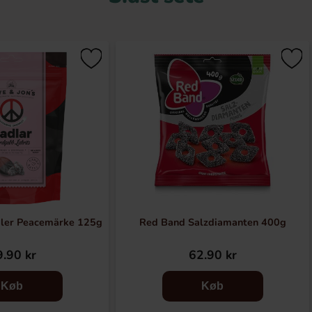
dler Peacemärke 125g
Red Band Salzdiamanten 400g
.90 kr
62.90 kr
Køb
Køb