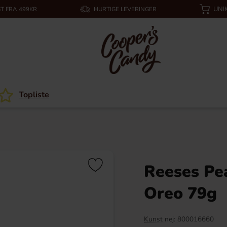
UNI
T FRA 499KR
HURTIGE LEVERINGER
Topliste
Reeses Pe
Oreo 79g
Kunst nej:
800016660