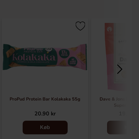
ProPud Protein Bar Kolakaka 55g
Dave & Jons Dadle
Supersur 1
20.90 kr
19.90 k
Køb
Køb