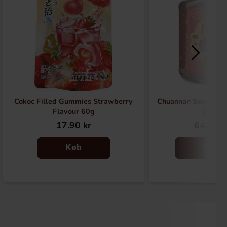
Cokoc Filled Gummies Strawberry
Chuannan Spicy Chil
Flavour 60g
262g
17.90 kr
64.90 k
Køb
Køb