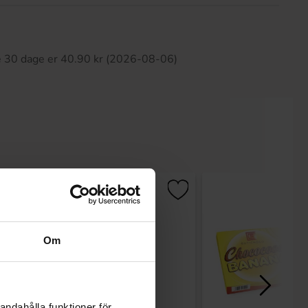
ette produkt har ingen anmeldelser
te 30 dage er 40.90 kr (2026-08-06)
Om
andahålla funktioner för