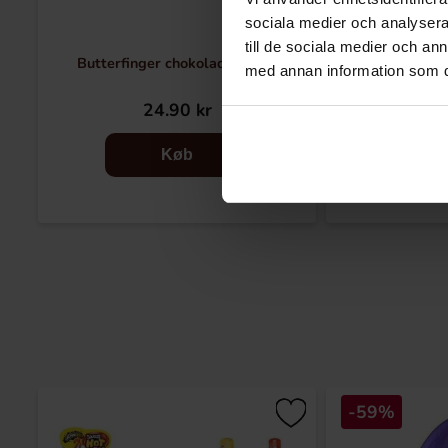
sociala medier och analysera 
till de sociala medier och a
Butterfinger chokolade 53,8g
M&Ms 
med annan information som du 
24.90 kr
69
Køb
-59%