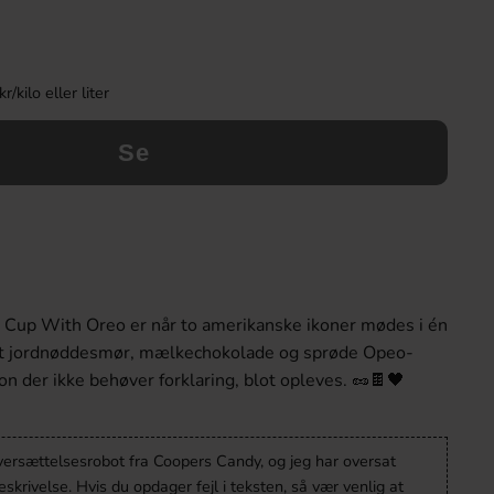
kilo eller liter
Se
 Cup With Oreo er når to amerikanske ikoner mødes i én
 jordnøddesmør, mælkechokolade og sprøde Орео-
on der ikke behøver forklaring, blot opleves. 🥜🍫🖤
oversættelsesrobot fra Coopers Candy, og jeg har oversat
krivelse. Hvis du opdager fejl i teksten, så vær venlig at