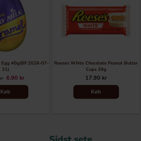
 Egg 40g(BF:2026-07-
Reeses White Chocolate Peanut Butter
31)
Cups 39g
6.90 kr
17.90 kr
kr
Køb
Køb
Sidst sete