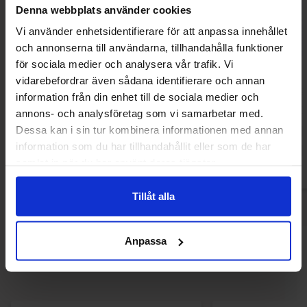
Denna webbplats använder cookies
Vi använder enhetsidentifierare för att anpassa innehållet
och annonserna till användarna, tillhandahålla funktioner
för sociala medier och analysera vår trafik. Vi
Swedish Liquid Candy Geléhallon 325g
Souracha Sweet 
vidarebefordrar även sådana identifierare och annan
Sauce 
information från din enhet till de sociala medier och
32.90 kr
24.90
annons- och analysföretag som vi samarbetar med.
Dessa kan i sin tur kombinera informationen med annan
Køb
Kø
information som du har tillhandahållit eller som de har
samlat in när du har använt deras tjänster.
Tillåt alla
Anpassa
Andre kunne lide