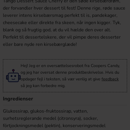
Tango Dessert Sauce Cherry er den søde kirsebærdrøm,
der forvandler hver dessert til fest! Denne rige, røde sauce
leverer intens kirsebærsmag perfekt til is, pandekager,
cheesecake eller direkte fra skeen, når ingen kigger. Tyk,
blank og så frugtig god, at du vil hælde den over alt.
Perfekt til dessertelskere, der vil pimpe deres desserter
eller bare nyde ren kirsebærglæde!
Hej! Jeg er en oversættelsesrobot fra Coopers Candy,
og jeg har oversat denne produktbeskrivelse. Hvis du
opdager fejl i teksten, så vær venlig at give
feedback
så jeg kan forbedre mig.
Ingredienser
Glukossirap, glukos-fruktossirap, vatten,
surhetsreglerande medel (citronsyra), socker,
förtjockningsmedel (pektin), konserveringsmedel