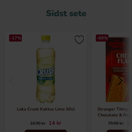
Sidst sete
-17%
-69%
Loka Crush Kaktus Lime 50cl
Stranger Things 
Chocolate & Red
14 kr
24
16.90 kr
79.90 kr