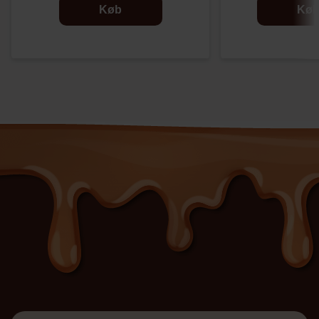
Køb
Kø