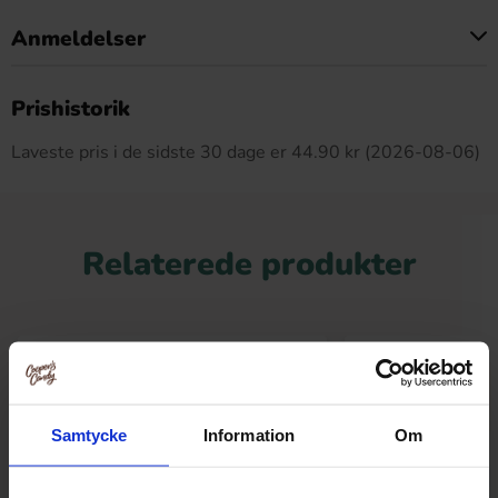
Anmeldelser
Dette produkt har ingen anmeldelser
Prishistorik
Laveste pris i de sidste 30 dage er 44.90 kr (2026-08-06)
Relaterede produkter
Ny!
Samtycke
Information
Om