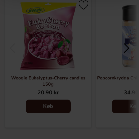
Woogie Eukalyptus-Cherry candies
Popcornkrydda Chil
150g
20.90 kr
34.90
Køb
Kø