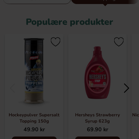
egne opfindsomme smagsvarianter, som for eksempel hvid
chokolade med saltlakrids.
Populære produkter
Hockeypulver Supersalt
Hersheys Strawberry
Nic
Topping 150g
Syrup 623g
49.90 kr
69.90 kr