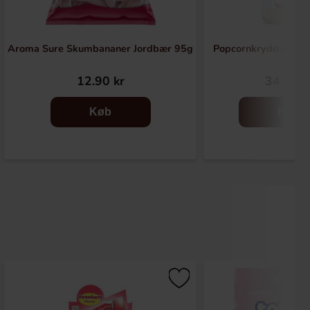
Aroma Sure Skumbananer Jordbær 95g
Popcornkrydda Sou
12.90 kr
34.90 k
Køb
Køb