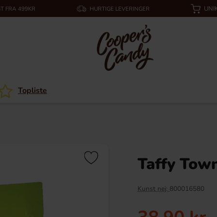
UNI
T FRA 499KR
HURTIGE LEVERINGER
Topliste
Taffy Town
Kunst nej:
800016580