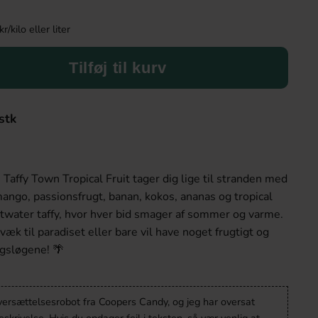
kilo eller liter
Tilføj til kurv
stk
m! Taffy Town Tropical Fruit tager dig lige til stranden med
ango, passionsfrugt, banan, kokos, ananas og tropical
ltwater taffy, hvor hver bid smager af sommer og varme.
æk til paradiset eller bare vil have noget frugtigt og
agsløgene! 🌴
oversættelsesrobot fra Coopers Candy, og jeg har oversat