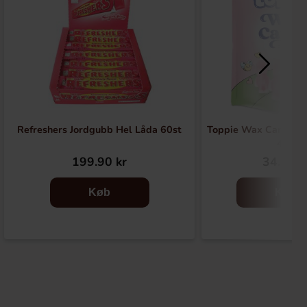
Refreshers Jordgubb Hel Låda 60st
Toppie Wax Candy Be
40g
199.90 kr
34.90 k
Køb
Køb