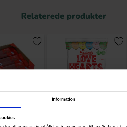
Relaterede produkter
Information
rdgubb 70g x 18st
Swizzels Mini Love Hearts 76g
cookies
329.90 kr
16.90 kr
r
e för att anpassa innehållet och annonserna till användarna, tillh