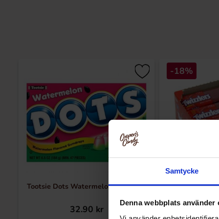
-18%
Samtycke
Tootsie Dots Watermelon Box 184g
Twizzlers Jo
Denna webbplats använder 
32.90 kr
399.90 k
Vi använder enhetsidentifierar