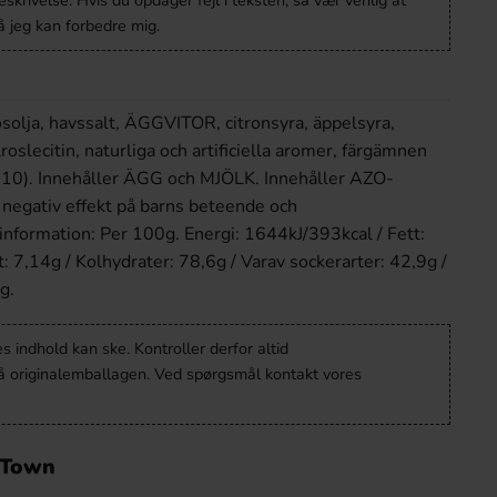
krivelse. Hvis du opdager fejl i teksten, så vær venlig at
 jeg kan forbedre mig.
osolja, havssalt, ÄGGVITOR, citronsyra, äppelsyra,
slecitin, naturliga och artificiella aromer, färgämnen
10). Innehåller ÄGG och MJÖLK. Innehåller AZO-
negativ effekt på barns beteende och
information: Per 100g. Energi: 1644kJ/393kcal / Fett:
t: 7,14g / Kolhydrater: 78,6g / Varav sockerarter: 42,9g /
g.
 indhold kan ske. Kontroller derfor altid
å originalemballagen. Ved spørgsmål kontakt vores
y Town