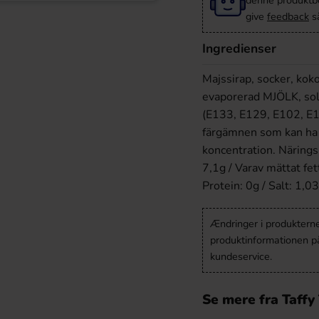
denne produktbes
give
feedback
så
Ingredienser
Majssirap, socker, kok
evaporerad MJÖLK, solro
(E133, E129, E102, E1
färgämnen som kan ha 
koncentration. Närings
7,1g / Varav mättat fet
Protein: 0g / Salt: 1,03
Ændringer i produkternes
produktinformationen p
kundeservice.
Se mere fra Taff