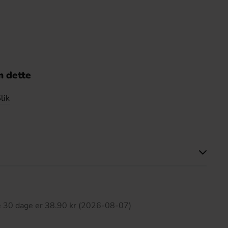
 dette
lik
ette produkt har ingen anmeldelser
te 30 dage er 38.90 kr (2026-08-07)