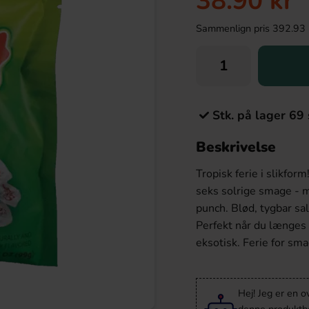
38.90 kr
Sammenlign pris 392.93 kr/
Stk. på lager 69 
Beskrivelse
Tropisk ferie i slikfor
seks solrige smage - m
punch. Blød, tygbar sa
Perfekt når du længes v
eksotisk. Ferie for sm
Hej! Jeg er en 