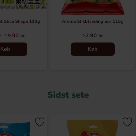
it Slice Shape 110g
Aroma Slikblanding Sur 115g
19.90 kr
12.90 kr
r
Køb
Køb
Sidst sete