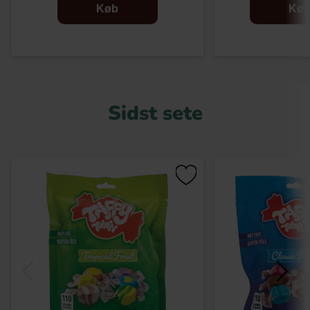
Køb
Kø
Sidst sete