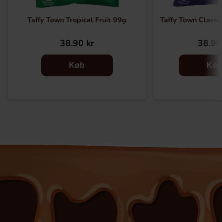
Taffy Town Tropical Fruit 99g
Taffy Town Classi
38.90 kr
38.90
Køb
Kø