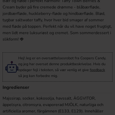
Bær og fløde i perfekt harmoni! Taffy Town Berries &
Cream byder på fire cremede drømme - blåbærfløde,
jordbærfløde, huckleberry-fløde og hindbærfløde. Blød,
tygbar saltwater taffy, hvor hver bid smager af sommer
med fløde på toppen. Perfekt når du vil have noget frugtigt,
men lidt mere luksuriøst og cremet. Som sommerdessert i
slikform! 🍓
Hej! Jeg er en oversættelsesrobot fra Coopers Candy,
og jeg har oversat denne produktbeskrivelse. Hvis du
opdager fejl i teksten, så vær venlig at give
feedback
så jeg kan forbedre mig.
Ingredienser
Majssirap, socker, kokosolja, havssalt, ÄGGVITOR,
äppelsyra, citronsyra, evaporerad MJÖLK, naturliga och
artificiella aromer, färgämnen (E133, E129). Innehåller