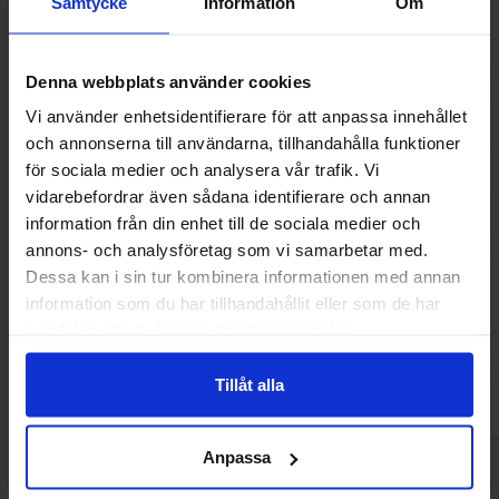
Samtycke
Information
Om
Denna webbplats använder cookies
Vi använder enhetsidentifierare för att anpassa innehållet
och annonserna till användarna, tillhandahålla funktioner
för sociala medier och analysera vår trafik. Vi
vidarebefordrar även sådana identifierare och annan
information från din enhet till de sociala medier och
annons- och analysföretag som vi samarbetar med.
Gurleys Candy Corn 141g
Nerds Gummy Clust
Dessa kan i sin tur kombinera informationen med annan
information som du har tillhandahållit eller som de har
26.90 kr
36.90
samlat in när du har använt deras tjänster.
Køb
Kø
Tillåt alla
Anpassa