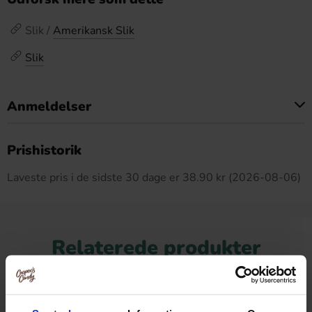
Slik /
Amerikansk Slik
Slik
Anmeldelser
Dette produkt har ingen anmeldelser
Prishistorik
Laveste pris i de sidste 30 dage er 38.90 kr (2026-08-06)
Relaterede produkter