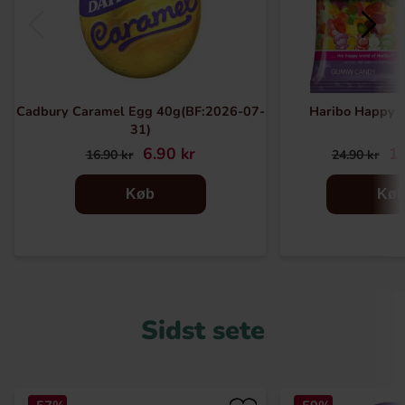
Cadbury Caramel Egg 40g(BF:2026-07-
Haribo Happy 
31)
6.90 kr
14
16.90 kr
24.90 kr
Køb
Kø
Sidst sete