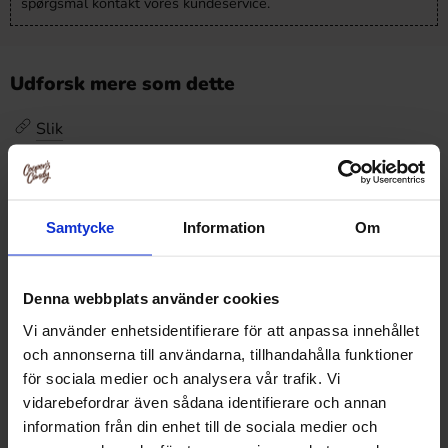
spørgsmål kontakt vores kundeservice.
Udforsk mere som dette
Slik
Slik /
Amerikansk Slik
Højtider
Samtycke
Information
Om
Højtider /
Jul
Højtider / Jul /
Juleslik
Denna webbplats använder cookies
Vi använder enhetsidentifierare för att anpassa innehållet
Anmeldelser
och annonserna till användarna, tillhandahålla funktioner
för sociala medier och analysera vår trafik. Vi
vidarebefordrar även sådana identifierare och annan
Dette produkt har ingen anmeldelser
Prishistorik
information från din enhet till de sociala medier och