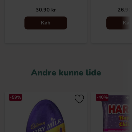
30.90 kr
26.90
Køb
Kø
Andre kunne lide
-59%
-40%