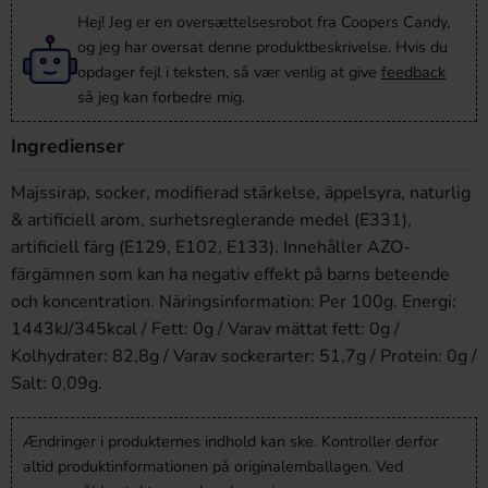
Hej! Jeg er en oversættelsesrobot fra Coopers Candy,
og jeg har oversat denne produktbeskrivelse. Hvis du
opdager fejl i teksten, så vær venlig at give
feedback
så jeg kan forbedre mig.
Ingredienser
Majssirap, socker, modifierad stärkelse, äppelsyra, naturlig
& artificiell arom, surhetsreglerande medel (E331),
artificiell färg (E129, E102, E133). Innehåller AZO-
färgämnen som kan ha negativ effekt på barns beteende
och koncentration. Näringsinformation: Per 100g. Energi:
1443kJ/345kcal / Fett: 0g / Varav mättat fett: 0g /
Kolhydrater: 82,8g / Varav sockerarter: 51,7g / Protein: 0g /
Salt: 0,09g.
Ændringer i produkternes indhold kan ske. Kontroller derfor
altid produktinformationen på originalemballagen. Ved