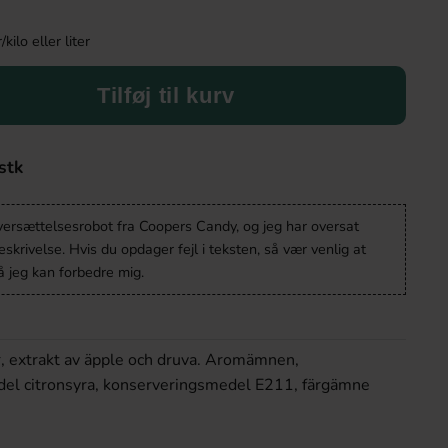
ilo eller liter
Tilføj til kurv
stk
oversættelsesrobot fra Coopers Candy, og jeg har oversat
krivelse. Hvis du opdager fejl i teksten, så vær venlig at
 jeg kan forbedre mig.
r, extrakt av äpple och druva. Aromämnen,
el citronsyra, konserveringsmedel E211, färgämne