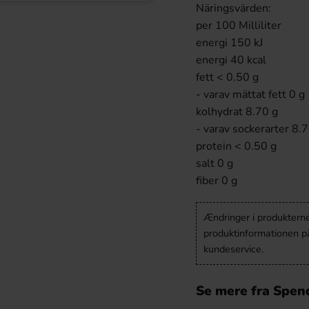
Näringsvärden:
per 100 Milliliter
energi 150 kJ
energi 40 kcal
fett < 0.50 g
- varav mättat fett 0 g
kolhydrat 8.70 g
- varav sockerarter 8.
protein < 0.50 g
salt 0 g
fiber 0 g
Ændringer i produkternes
produktinformationen p
kundeservice.
Se mere fra Spen