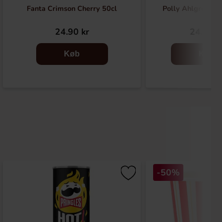
Fanta Crimson Cherry 50cl
Polly Ahlgrens B
24.90 kr
24.90 k
Køb
Køb
-50%