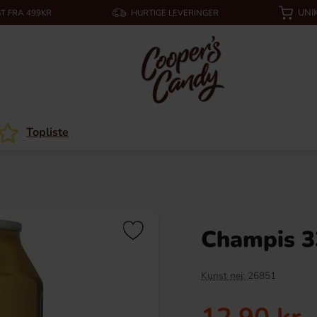
UNI
T FRA 499KR
HURTIGE LEVERINGER
Topliste
Champis 3
Kunst nej:
26851