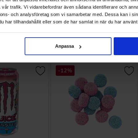
vår trafik. Vi vidarebefordrar även sådana identifierare och anna
nnons- och analysföretag som vi samarbetar med. Dessa kan i sin
har tillhandahållit eller som de har samlat in när du har använt 
Andre kunne lide
Anpassa
-12%