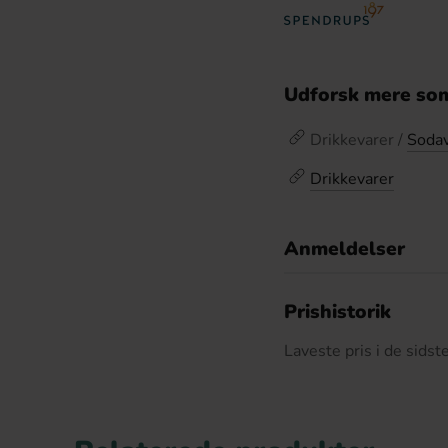
Udforsk mere som
Drikkevarer /
Soda
Drikkevarer
Anmeldelser
D
Prishistorik
Laveste pris i de sids