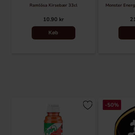
Ramlösa Kirsebær 33cl
Monster Energ
10.90 kr
21
Køb
-50%