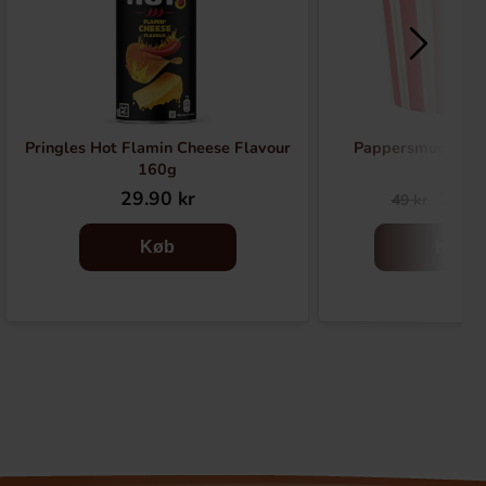
Pringles Hot Flamin Cheese Flavour
Pappersmuggar Ju
160g
29.90 kr
24.50
49 kr
Køb
Køb