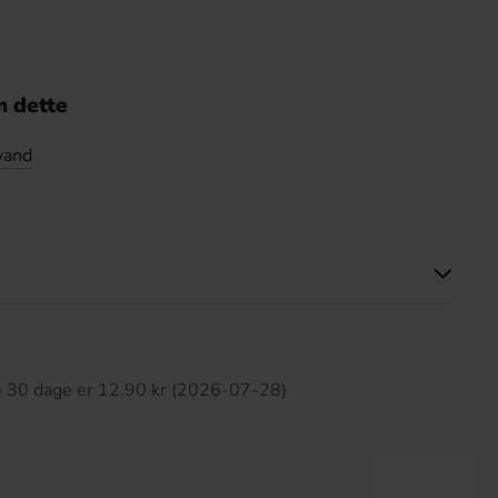
 dette
vand
ette produkt har ingen anmeldelser
te 30 dage er 12.90 kr (2026-07-28)