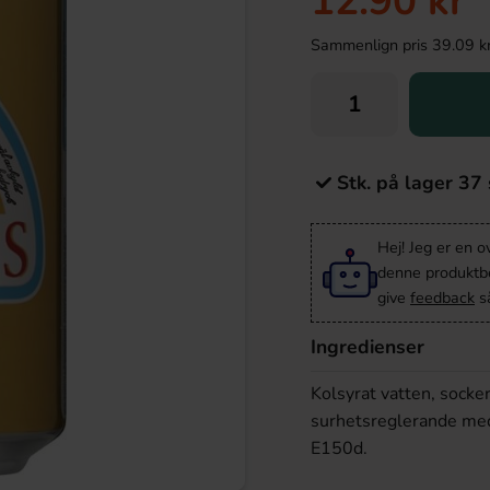
12.90 kr
Sammenlign pris 39.09 kr/k
Stk. på lager 37 
Hej! Jeg er en 
denne produktbes
give
feedback
så
Ingredienser
Kolsyrat vatten, socke
surhetsreglerande med
E150d.