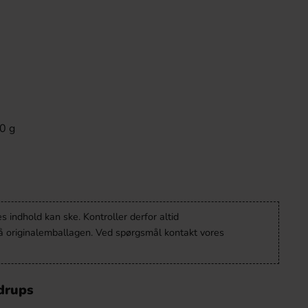
70 g
 indhold kan ske. Kontroller derfor altid
å originalemballagen. Ved spørgsmål kontakt vores
drups