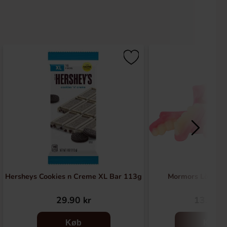
Hersheys Cookies n Creme XL Bar 113g
Mormors Löstän
29.90 kr
13.90 k
Køb
Køb