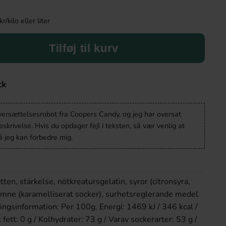
kilo eller liter
Tilføj til kurv
tk
oversættelsesrobot fra Coopers Candy, og jeg har oversat
krivelse. Hvis du opdager fejl i teksten, så vær venlig at
 jeg kan forbedre mig.
tten, stärkelse, nötkreatursgelatin, syror (citronsyra,
ämne (karamelliserat socker), surhetsreglerande medel
ingsinformation: Per 100g. Energi: 1469 kJ / 346 kcal /
 fett: 0 g / Kolhydrater: 73 g / Varav sockerarter: 53 g /