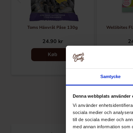
Toms Häxvrål Påse 130g
Wellibites F
24.90 kr
24
Køb
Samtycke
Denna webbplats använder 
Vi använder enhetsidentifierar
sociala medier och analysera 
till de sociala medier och a
med annan information som du 