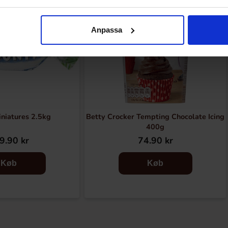
Anpassa
niatures 2.5kg
Betty Crocker Tempting Chocolate Icing
400g
9.90 kr
74.90 kr
Køb
Køb