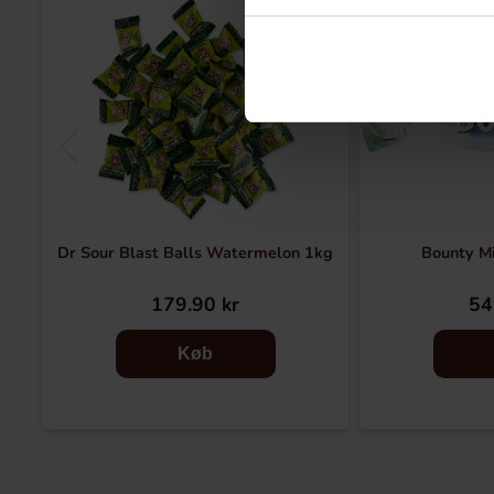
Dr Sour Blast Balls Watermelon 1kg
Bounty Mi
179.90 kr
54
Køb