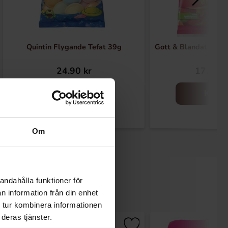
Quintin Flygande Tefat 39g
Gott & Blandat Fruit
24.90 kr
17.90 k
Køb
Køb
Om
andahålla funktioner för
n information från din enhet
 tur kombinera informationen
deras tjänster.