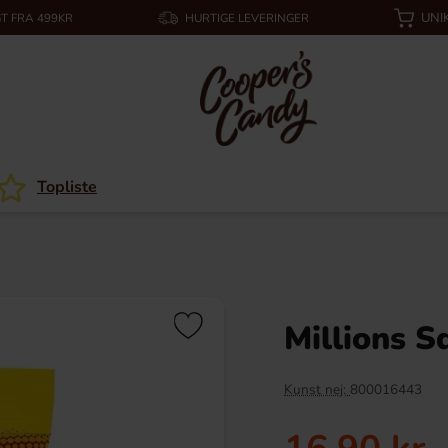
UNI
T FRA 499KR
HURTIGE LEVERINGER
Topliste
Millions S
Kunst nej:
800016443