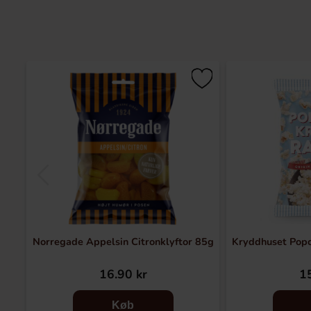
Norregade Appelsin Citronklyftor 85g
Kryddhuset Pop
16.90 kr
15
Køb