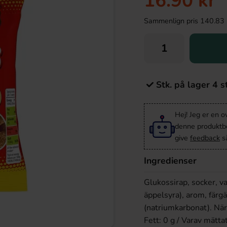
16.90 kr
Sammenlign pris 140.83 kr/
Stk. på lager 4 s
Hej! Jeg er en 
denne produktbes
give
feedback
så
Ingredienser
Glukossirap, socker, va
äppelsyra), arom, färg
(natriumkarbonat). När
Fett: 0 g / Varav mättat