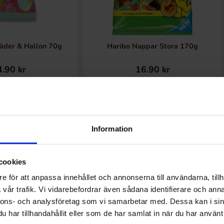
läder & Hallon 70g
Haribo Nappar Stora 170g
.90 kr
16.90 kr
Køb
Køb
Information
cookies
Andre kunne lide
e för att anpassa innehållet och annonserna till användarna, tillh
vår trafik. Vi vidarebefordrar även sådana identifierare och anna
nnons- och analysföretag som vi samarbetar med. Dessa kan i sin
har tillhandahållit eller som de har samlat in när du har använt 