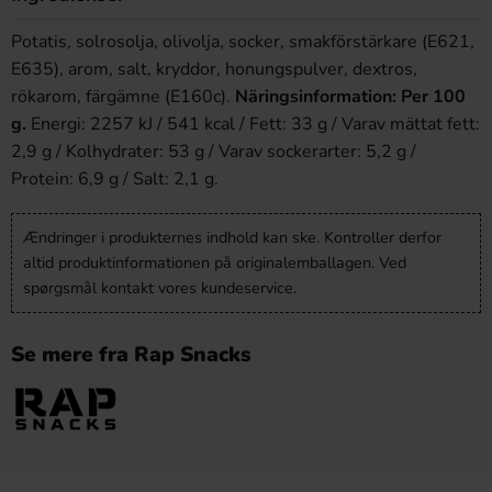
Potatis, solrosolja, olivolja, socker, smakförstärkare (E621,
E635), arom, salt, kryddor, honungspulver, dextros,
rökarom, färgämne (E160c).
Näringsinformation: Per 100
g.
Energi: 2257 kJ / 541 kcal / Fett: 33 g / Varav mättat fett:
2,9 g / Kolhydrater: 53 g / Varav sockerarter: 5,2 g /
Protein: 6,9 g / Salt: 2,1 g.
Ændringer i produkternes indhold kan ske. Kontroller derfor
altid produktinformationen på originalemballagen. Ved
spørgsmål kontakt vores kundeservice.
Se mere fra Rap Snacks