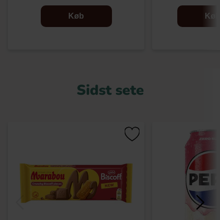
Køb
Kø
Sidst sete