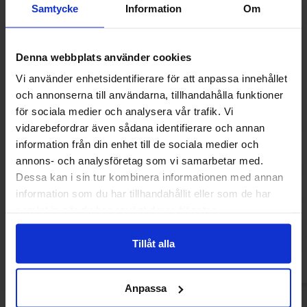
Samtycke
Information
Om
Denna webbplats använder cookies
Vi använder enhetsidentifierare för att anpassa innehållet
och annonserna till användarna, tillhandahålla funktioner
för sociala medier och analysera vår trafik. Vi
vidarebefordrar även sådana identifierare och annan
information från din enhet till de sociala medier och
annons- och analysföretag som vi samarbetar med.
Rap Snacks Rick Ross Sweet Chilli
Rap Snacks Lil B
Dessa kan i sin tur kombinera informationen med annan
Lemon Pepper 71g
Flavor 
information som du har tillhandahållit eller som de har
26.90 kr
26.90
samlat in när du har använt deras tjänster.
Køb
Kø
Tillåt alla
Anpassa