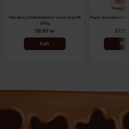
Marabou Chokoladebar Lotus Biscoff
Pepsi Strawberrie
160g
36.90 kr
17.90
Køb
Kø