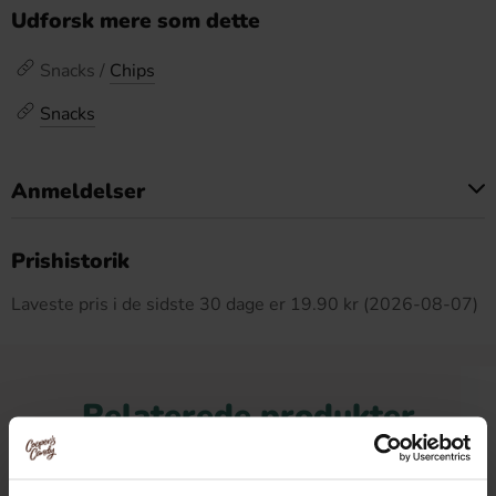
Udforsk mere som dette
Snacks /
Chips
Snacks
Anmeldelser
Dette produkt har ingen anmeldelser
Prishistorik
Laveste pris i de sidste 30 dage er 19.90 kr (2026-08-07)
Relaterede produkter