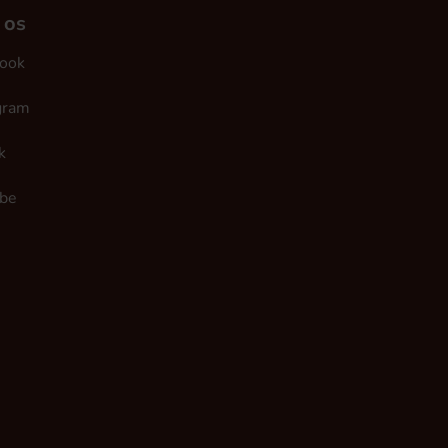
 os
ook
gram
k
be