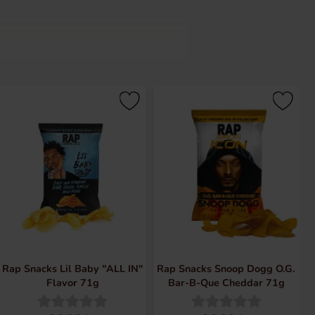
gle af rap-verdenens største navne
ikoniske snackbrands i musikmiljøet.
fejrede sit 25-års jubilæum i 2022 og
Rap Snacks Lil Baby "ALL IN"
Rap Snacks Snoop Dogg O.G.
Flavor 71g
Bar-B-Que Cheddar 71g