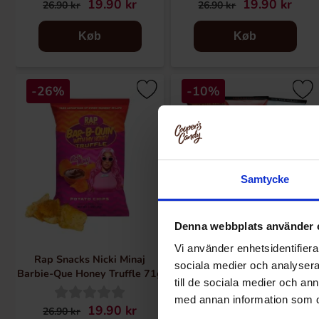
19.90 kr
19.90 kr
26.90 kr
26.90 kr
Køb
Køb
-26%
-10%
Samtycke
Denna webbplats använder 
Vi använder enhetsidentifierar
Rap Snacks Nicki Minaj
Rap Snacks Multipack 7 x 71g
sociala medier och analysera 
Barbie-Que Honey Truffle 71g
till de sociala medier och a
med annan information som du 
19.90 kr
169.90 kr
26.90 kr
188.30 kr