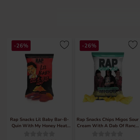
Rap Snacks er meget mere end bare s
som Cardi B, Migos, Lil Boosie, Rick
-26%
-26%
Hver pose er en kombination af fed st
fortsætter med at sætte standarden f
Gå på opdagelse i en verden hvor m
Rap Snacks Lil Baby Bar-B-
Rap Snacks Chips Migos Sour
Quin With My Honey Heat
Cream With A Dab Of Ranch
71g
71g