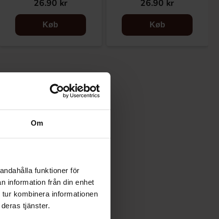
26.90 kr
26.90 kr
Køb
Køb
Om
andahålla funktioner för
n information från din enhet
 tur kombinera informationen
deras tjänster.