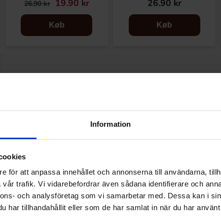
19.90 kr
26.90 kr
26.90 kr
Køb
Køb
Information
cookies
e för att anpassa innehållet och annonserna till användarna, tillh
vår trafik. Vi vidarebefordrar även sådana identifierare och anna
nnons- och analysföretag som vi samarbetar med. Dessa kan i sin
har tillhandahållit eller som de har samlat in när du har använt 