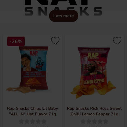
Læs mere
nacks – det er en hyldest til hiphop. Med samarbejder med no
 Ross, Master P og Romeo, er Rap Snacks blevet et af de mest 
-26%
il og unikke smage, inspireret af artisterne selv. Rap Snacks 
or, hvor cool snacks kan være.
usik og smag mødes – én pose ad gangen.
Rap Snacks Chips Lil Baby
Rap Snacks Rick Ross Sweet
"ALL IN" Hot Flavor 71g
Chilli Lemon Pepper 71g