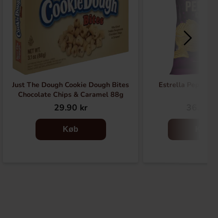
Just The Dough Cookie Dough Bites
Estrella Pepperc
Chocolate Chips & Caramel 88g
29.90 kr
36.90 k
Køb
Køb