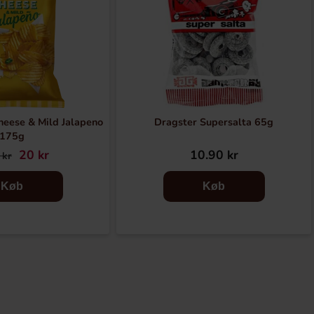
heese & Mild Jalapeno
Dragster Supersalta 65g
175g
20 kr
10.90 kr
 kr
Køb
Køb