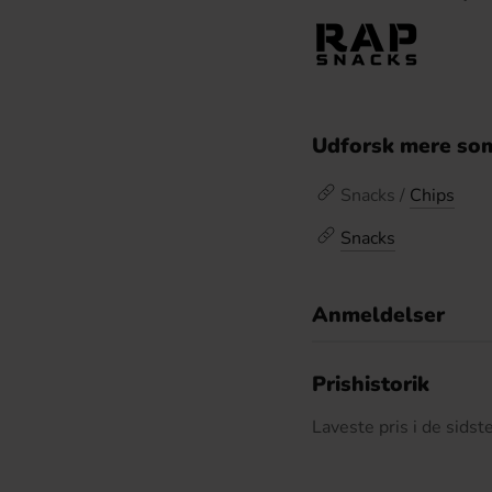
Udforsk mere som
Snacks /
Chips
Snacks
Anmeldelser
D
Prishistorik
Laveste pris i de sids