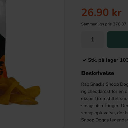
26.90 kr
Sammenlign pris 378.87 kr/
Stk. på lager 10
Beskrivelse
Rap Snacks Snoop Dog
rig cheddarost for en 
ekspertfremstillet sma
smagsafsættinger. Den 
smagsoplevelse, der hæ
Snoop Doggs legendari