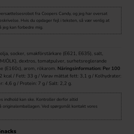
oversættelsesrobot fra Coopers Candy, og jeg har oversat
krivelse. Hvis du opdager fejl i teksten, så vær venlig at
 jeg kan forbedre mig.
ivolja, socker, smakförstärkare (E621, E635), salt,
JÖLK), dextros, tomatpulver, surhetsreglerande
e (E160c), arom, rökarom.
Näringsinformation: Per 100
 kcal / Fett: 33 g / Varav mättat fett: 3,1 g / Kolhydrater:
: 4,6 g / Protein: 7 g / Salt: 2,2 g.
 indhold kan ske. Kontroller derfor altid
å originalemballagen. Ved spørgsmål kontakt vores
Snacks