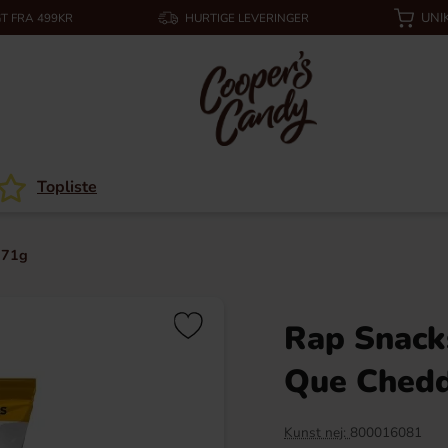
UNI
T FRA 499KR
HURTIGE LEVERINGER
Topliste
 71g
Rap Snack
Que Chedd
Kunst nej:
800016081