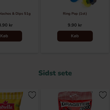
achos & Dips 51g
Ring Pop (1st)
.90 kr
9.90 kr
Køb
Køb
Sidst sete