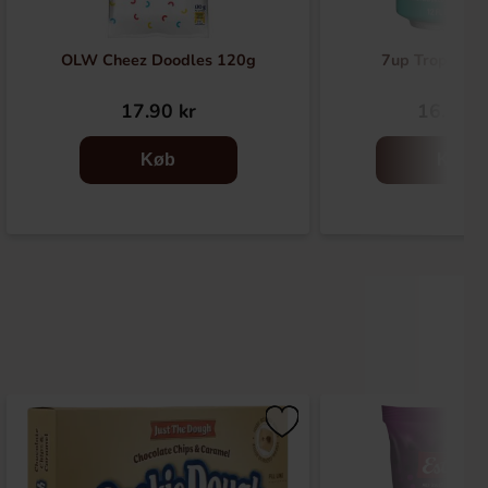
OLW Cheez Doodles 120g
7up Tropical 
17.90 kr
16.90 k
Køb
Køb