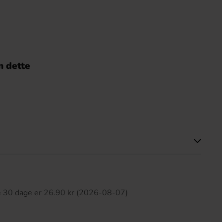
 dette
ette produkt har ingen anmeldelser
te 30 dage er 26.90 kr (2026-08-07)