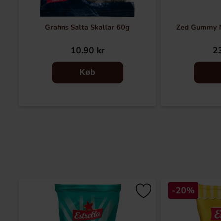
Grahns Salta Skallar 60g
Zed Gummy N
10.90 kr
23
Køb
-20%