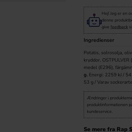
Hej! Jeg er en 
denne produktbes
give
feedback
så
Ingredienser
Potatis, solrosolja, ol
kryddor, OSTPULVER (M
medel (E296), färgämn
g.
Energi: 2259 kJ / 542
53 g / Varav sockerarter
Ændringer i produkternes
produktinformationen p
kundeservice.
Se mere fra Rap 