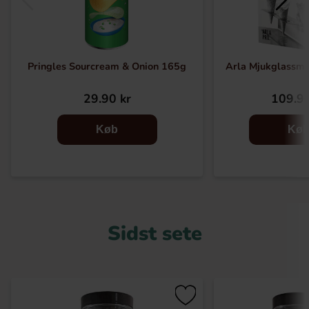
Pringles Sourcream & Onion 165g
Arla Mjukglassmix
29.90 kr
109.90
Køb
Kø
Sidst sete