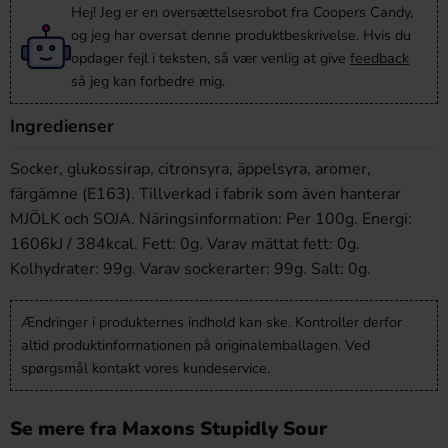
Hej! Jeg er en oversættelsesrobot fra Coopers Candy,
og jeg har oversat denne produktbeskrivelse. Hvis du
opdager fejl i teksten, så vær venlig at give
feedback
så jeg kan forbedre mig.
Ingredienser
Socker, glukossirap, citronsyra, äppelsyra, aromer,
färgämne (E163). Tillverkad i fabrik som även hanterar
MJÖLK och SOJA.
Näringsinformation:
Per 100g. Energi:
1606kJ / 384kcal. Fett: 0g. Varav mättat fett: 0g.
Kolhydrater: 99g. Varav sockerarter: 99g. Salt: 0g.
Ændringer i produkternes indhold kan ske. Kontroller derfor
altid produktinformationen på originalemballagen. Ved
spørgsmål kontakt vores kundeservice.
Se mere fra Maxons Stupidly Sour