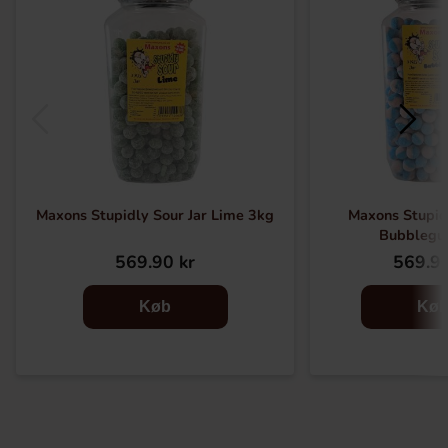
Maxons Stupidly Sour Jar Lime 3kg
Maxons Stupidl
Bubblegu
569.90 kr
569.90
Køb
Kø