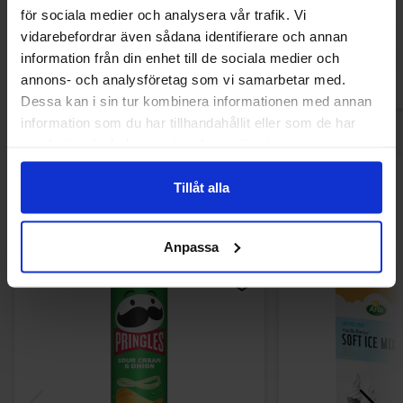
269.90 kr
249.90
289.90 kr
för sociala medier och analysera vår trafik. Vi
vidarebefordrar även sådana identifierare och annan
Køb
Kø
information från din enhet till de sociala medier och
annons- och analysföretag som vi samarbetar med.
Dessa kan i sin tur kombinera informationen med annan
information som du har tillhandahållit eller som de har
samlat in när du har använt deras tjänster.
Tillåt alla
Andre kunne lide
Anpassa