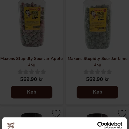
Maxons Stupidly Sour Jar Apple
Maxons Stupidly Sour Jar Lime
3kg
3kg
569.90 kr
569.90 kr
Køb
Køb