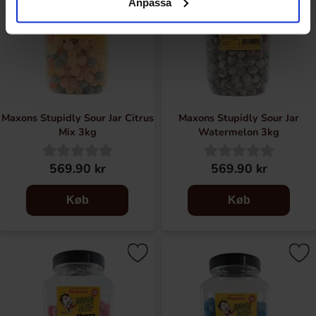
Anpassa
Maxons Stupidly Sour Jar Citrus
Maxons Stupidly Sour Jar
Mix 3kg
Watermelon 3kg
569.90 kr
569.90 kr
Køb
Køb