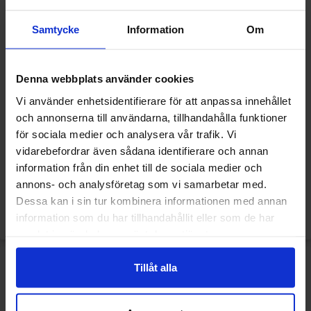
Samtycke
Information
Om
Denna webbplats använder cookies
Vi använder enhetsidentifierare för att anpassa innehållet
och annonserna till användarna, tillhandahålla funktioner
Maxons Stupidly Sour Jar
Maxons Stupidly Sour Jar
för sociala medier och analysera vår trafik. Vi
Orange 3kg
Bubblegum 3kg
vidarebefordrar även sådana identifierare och annan
information från din enhet till de sociala medier och
569.90 kr
569.90 kr
annons- och analysföretag som vi samarbetar med.
Dessa kan i sin tur kombinera informationen med annan
Køb
Køb
information som du har tillhandahållit eller som de har
samlat in när du har använt deras tjänster.
Tillåt alla