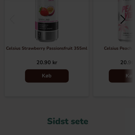
Celsius Strawberry Passionsfruit 355ml
Celsius Peach 
20.90 kr
20.90
Køb
Kø
Sidst sete