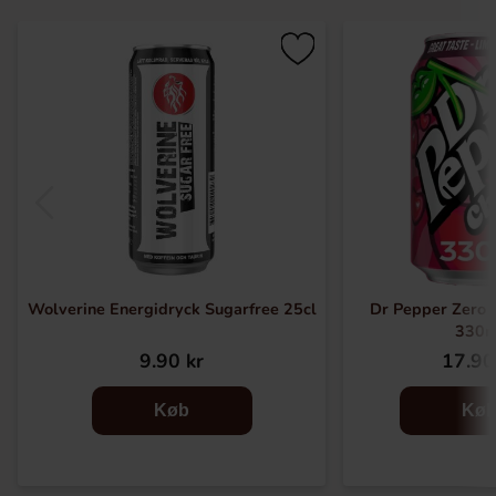
Wolverine Energidryck Sugarfree 25cl
Dr Pepper Zero 
330m
9.90 kr
17.90
Køb
Kø