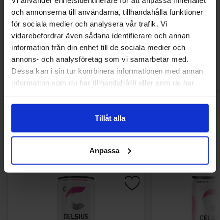
Maltesers Spread 350g
Reeses Peanut Butt
och annonserna till användarna, tillhandahålla funktioner
för sociala medier och analysera vår trafik. Vi
69.90 kr
79.90
vidarebefordrar även sådana identifierare och annan
information från din enhet till de sociala medier och
Køb
Kø
annons- och analysföretag som vi samarbetar med.
Dessa kan i sin tur kombinera informationen med annan
information som du har tillhandahållit eller som de har
samlat in när du har använt deras tjänster.
Tillåt alla
Andre kunne lide
Anpassa