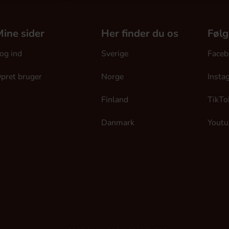
ine sider
Her finder du os
Følg
og ind
Sverige
Faceb
pret bruger
Norge
Insta
Finland
TikTo
Danmark
Youtu