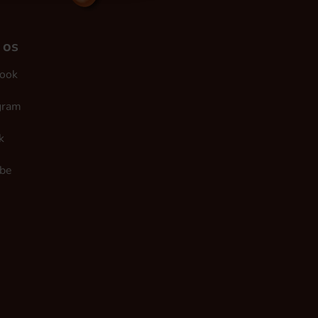
 os
ook
gram
k
be