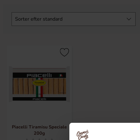
Spring
filtre
Sorter efter
standard
over
Piacelli Tiramisu Speciale
200g