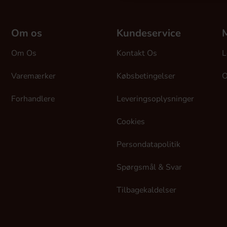
Om os
Kundeservice
M
Om Os
Kontakt Os
L
Varemærker
Købsbetingelser
O
Forhandlere
Leveringsoplysninger
Cookies
Persondatapolitik
Spørgsmål & Svar
Tilbagekaldelser