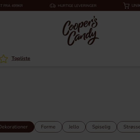
UNI
T FRA 499KR
HURTIGE LEVERINGER
Topliste
Dekorationer
Forme
Jello
Spiselig
Strøss