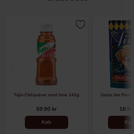
Tajin Chilipulver med lime 142g
Uncle Jim Panca
59.90 kr
18.90
Køb
Kø