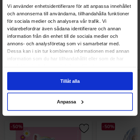
Vi använder enhetsidentifierare för att anpassa innehållet
och annonserna till användarna, tillhandahålla funktioner
Stranger Things Toaster Tarts Chocolate
Estrella Peppe
för sociala medier och analysera vår trafik. Vi
& Red Cherry 280g
vidarebefordrar även sådana identifierare och annan
24.90 kr
36.90
79.90 kr
information från din enhet till de sociala medier och
annons- och analysföretag som vi samarbetar med.
Køb
Kø
Dessa kan i sin tur kombinera informationen med annan
information som du har tillhandahållit eller som de har
samlat in när du har använt deras tjänster.
Tillåt alla
Andre kunne lide
Anpassa
-50%
-50%