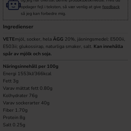
og jeg har oversat denne produktbeskrivelse. Hvis du
opdager fejl i teksten, så vær venlig at give
feedback
så jeg kan forbedre mig.
Ingredienser
VETE
mjöl, socker, hela
ÄGG
20%, jäsningsmedel: E500ii,
E503ii; glukossirap, naturliga smaker, salt.
Kan innehålla
spår av mjölk och soja.
Näringsinnehåll per 100g
Energi 1553kJ/366kcal
Fett 3g
Varav mättat fett 0.80g
Kolhydrater 76g
Varav sockerarter 40g
Fiber 1.70g
Protein 8g
Salt 0.25g