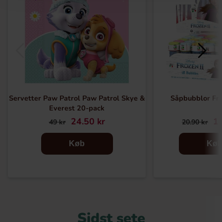
Servetter Paw Patrol Paw Patrol Skye &
Såpbubblor Fro
Everest 20-pack
24.50 kr
10
49 kr
20.90 kr
Køb
Kø
Sidst sete