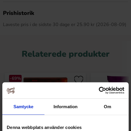
Dette produkt har ingen anmeldelser
Prishistorik
Laveste pris i de sidste 30 dage er 25.90 kr (2026-08-09)
Relaterede produkter
-69%
Samtycke
Information
Om
Denna webbplats använder cookies