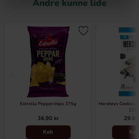
Andre kunne lide
Estrella Pepperchips 275g
Hersheys Cookies 
113
36.90 kr
29.90
Køb
Kø