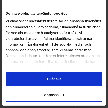
Denna webbplats använder cookies
Vi använder enhetsidentifierare för att anpassa innehållet
och annonserna till användarna, tillhandahålla funktioner
för sociala medier och analysera vår trafik. Vi
vidarebefordrar även sådana identifierare och annan
information från din enhet till de sociala medier och
7UP Zero Pink Lemonade 330ml
Top Zone Strawb
annons- och analysföretag som vi samarbetar med.
275m
Dessa kan i sin tur kombinera informationen med annan
12.90 kr
16.90
information som du har tillhandahållit eller som de har
samlat in när du har använt deras tjänster.
Køb
Kø
Tillåt alla
Anpassa