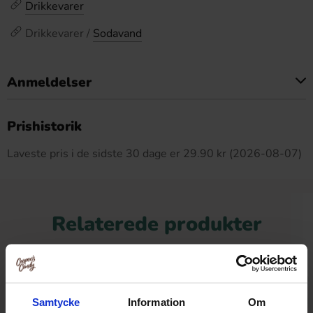
Drikkevarer
Drikkevarer /
Sodavand
Anmeldelser
Dette produkt har ingen anmeldelser
Prishistorik
Laveste pris i de sidste 30 dage er 29.90 kr (2026-08-07)
Relaterede produkter
Ny!
Samtycke
Information
Om