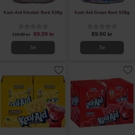
Kool-Aid Körsbär Burk 538g
Kool-Aid Grape Burk 538g
89.99 kr
89.90 kr
119.90 kr
Se
Se