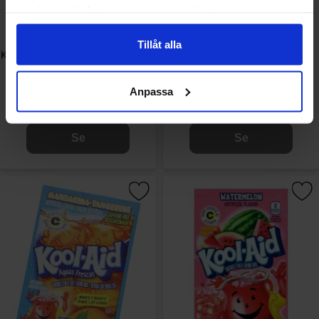
samlat in när du har använt deras tjänster.
Tillåt alla
Kool-Aid Soft Drink Mix - Mixed
Kool-Aid Soft Drink Mix -
Berry 6.2g
Strawberry Lemonade 5.3g
Anpassa
7.90 kr
7.90 kr
Se
Se