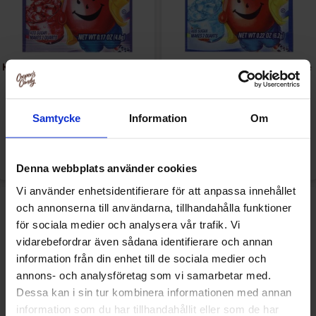
Kool-Aid Soft Drink Mix - Berry
Kool-Aid Soft Drink Mix - Blue
Cherry 4.8g
Raspberry Lemonade 6.2g
7.90 kr
7.90 kr
Samtycke
Information
Om
Se
Se
Denna webbplats använder cookies
Vi använder enhetsidentifierare för att anpassa innehållet
och annonserna till användarna, tillhandahålla funktioner
för sociala medier och analysera vår trafik. Vi
vidarebefordrar även sådana identifierare och annan
information från din enhet till de sociala medier och
annons- och analysföretag som vi samarbetar med.
Dessa kan i sin tur kombinera informationen med annan
information som du har tillhandahållit eller som de har