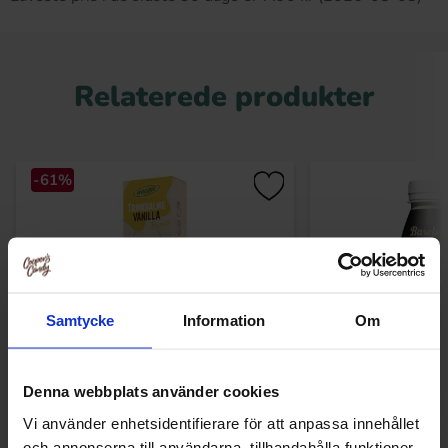
Relaterede produkter
-61%
Samtycke
Information
Om
Denna webbplats använder cookies
Woogie Straws with Vanilla Flavour 10-
Barebells Milksha
Vi använder enhetsidentifierare för att anpassa innehållet
pack 60g(BF:12-06-2026)
Cream 3
och annonserna till användarna, tillhandahålla funktioner