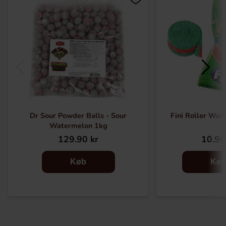
Dr Sour Powder Balls - Sour
Fini Roller Wat
Watermelon 1kg
129.90 kr
10.90
Køb
Kø