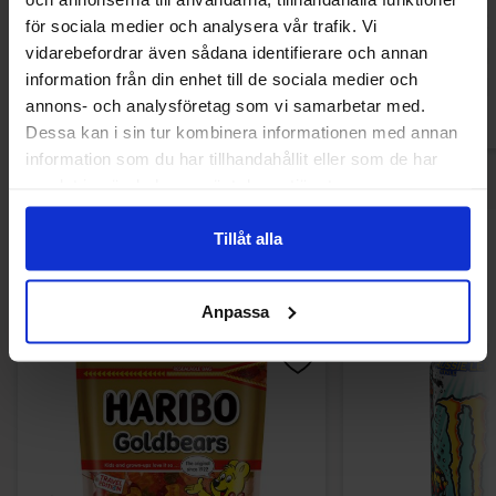
12.90 kr
29.90
32.90 kr
för sociala medier och analysera vår trafik. Vi
vidarebefordrar även sådana identifierare och annan
Køb
Kø
information från din enhet till de sociala medier och
annons- och analysföretag som vi samarbetar med.
Dessa kan i sin tur kombinera informationen med annan
information som du har tillhandahållit eller som de har
samlat in när du har använt deras tjänster.
Tillåt alla
Andre kunne lide
Anpassa