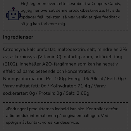
Hej! Jeg er en oversættelsesrobot fra Coopers Candy,
og jeg har oversat denne produktbeskrivelse. Hvis du
opdager fejl i teksten, så vær venlig at give
feedback
så jeg kan forbedre mig.
Ingredienser
Citronsyra, kalciumfosfat, maltodextrin, salt, mindre än 2%
av; askorbinsyra (Vitamin C), naturlig arom, artificiell färg
(E102). Innehåller AZO-färgämnen som kan ha negativ
effekt på barns beteende och koncentration.
Näringsinformation: Per 100g. Energi: 0kJ/0kcal / Fett: 0g /
Varav mättat fett: 0g / Kolhydrater: 71,4g / Varav
sockerarter: 0g / Protein: 0g / Salt: 2,68g
Ændringer i produkternes indhold kan ske. Kontroller derfor
altid produktinformationen på originalemballagen. Ved
spørgsmål kontakt vores kundeservice.