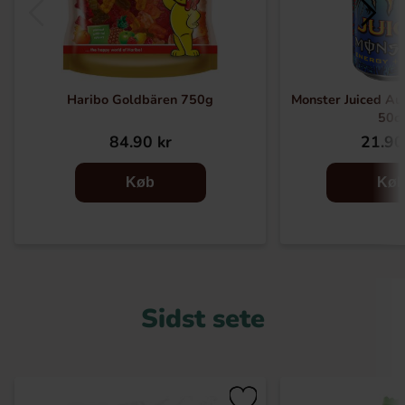
Haribo Goldbären 750g
Monster Juiced Au
50cl
84.90 kr
21.90
Køb
Kø
Sidst sete