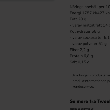
Näringsinnehåll per 10
Energi 1787 kJ/427 kc
Fett 28 g
- varav mättat fett 14 
Kolhydrater 58 g
- varav sockerarter 5,1
- varav polyoler 51 g
Fiber 2,2 g
Protein 6,8 g
Salt 0,15 g
Ændringer i produkternes
produktinformationen p
kundeservice.
Se mere fra Twee