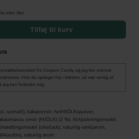
o eller liter
Tilføj til kurv
stk
oversættelsesrobot fra Coopers Candy, og jeg har oversat
krivelse. Hvis du opdager fejl i teksten, så vær venlig at
 jeg kan forbedre mig.
ol, isomalt), kakaosmör, helMJÖLKspulver,
kaomassa, smör (MJÖLK) (2 %), förtjockningsmedel
handlingsmedel (shellack), naturlig vaniljarom,
lecitin), naturlig arom.