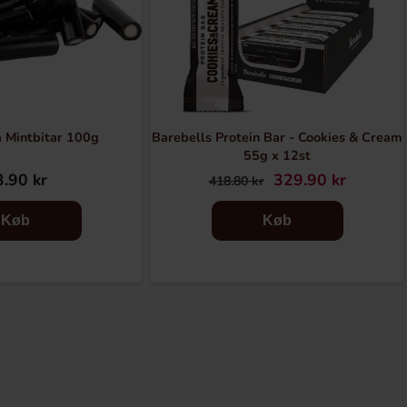
 Mintbitar 100g
Barebells Protein Bar - Cookies & Cream
55g x 12st
.90 kr
329.90 kr
418.80 kr
Køb
Køb