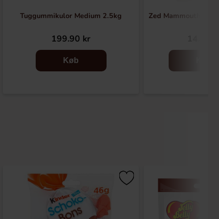
Tuggummikulor Medium 2.5kg
Zed Mammouth Jawb
199.90 kr
14.90 k
Køb
Køb