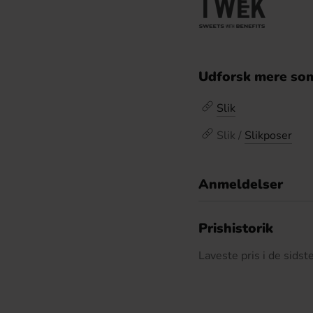
Udforsk mere som
Slik
Slik /
Slikposer
Anmeldelser
D
Prishistorik
Laveste pris i de sids