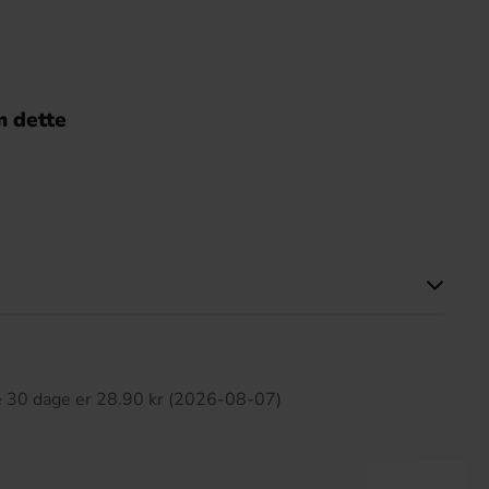
 dette
ette produkt har ingen anmeldelser
te 30 dage er 28.90 kr (2026-08-07)