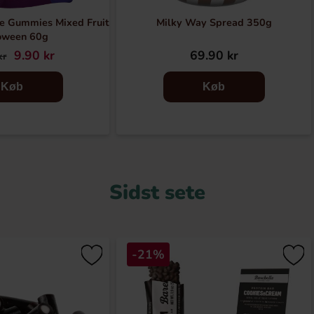
e Gummies Mixed Fruit
Milky Way Spread 350g
oween 60g
9.90 kr
69.90 kr
kr
Køb
Køb
Sidst sete
-21%