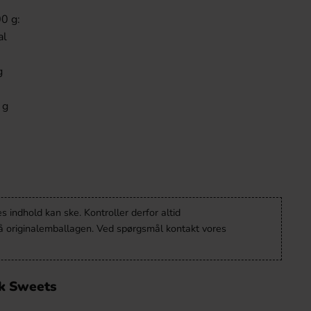
0 g:
al
g
 g
 indhold kan ske. Kontroller derfor altid
å originalemballagen. Ved spørgsmål kontakt vores
k Sweets