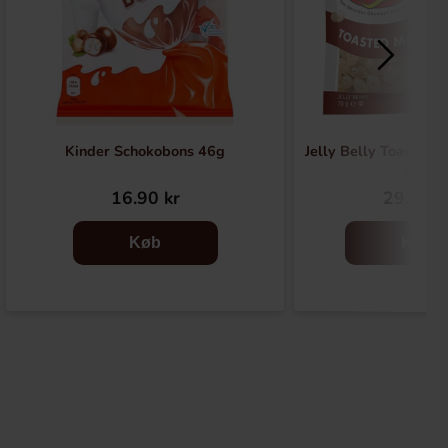
Kinder Schokobons 46g
Jelly Belly Toasted
70g
16.90 kr
29.90 k
Køb
Køb