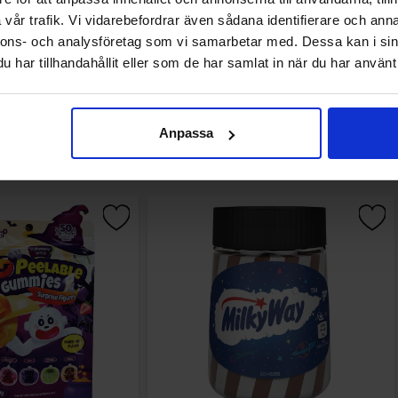
vår trafik. Vi vidarebefordrar även sådana identifierare och anna
nnons- och analysföretag som vi samarbetar med. Dessa kan i sin
har tillhandahållit eller som de har samlat in när du har använt 
Andre kunne lide
Anpassa