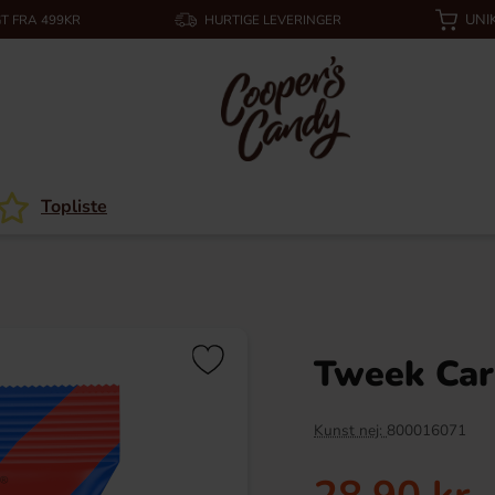
UNI
T FRA 499KR
HURTIGE LEVERINGER
Topliste
Tweek Car
Kunst nej:
800016071