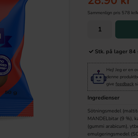
28.90 kr
Sammenlign pris 578 kr/kil
Stk. på lager 84 
Hej! Jeg er en 
denne produktbes
give
feedback
så
Ingredienser
Sötningsmedel (maltit
MANDELbitar (9 %), ka
(gummi arabicum), ytbe
emulgeringsmedel (SOJA