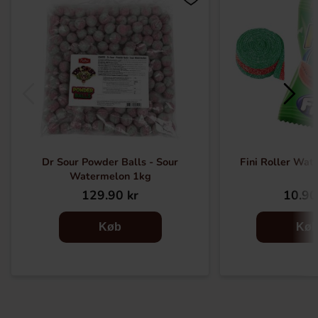
Dr Sour Powder Balls - Sour
Fini Roller Wat
Watermelon 1kg
129.90 kr
10.90
Køb
Kø