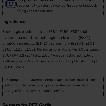
og jeg har oversat denne produktbeskrivelse. Hvis du
opdager fejl i teksten, så vær venlig at give
feedback
så jeg kan forbedre mig.
Ingredienser
Socker, glukossirap, syror (E334, E296, E330), fullt
hydrerat palmfett, surhetsreglerande medel (E331),
emulgeringsmedel (E471), aromer, färg (EE141, E101,
E163, E120, E133). Näringsinformation: Per 100g. Energi:
1707kJ/402kcal / Fett: 2,6g / Varav mättat fett: 2,6g /
Kolhydrater: 92g / Varav sockerarter: 92g / Protein: 0g /
Salt: 0,65g. I
Ændringer i produkternes indhold kan ske. Kontroller derfor
altid produktinformationen på originalemballagen. Ved
spørgsmål kontakt vores kundeservice.
Se mere fra PEZ Godis