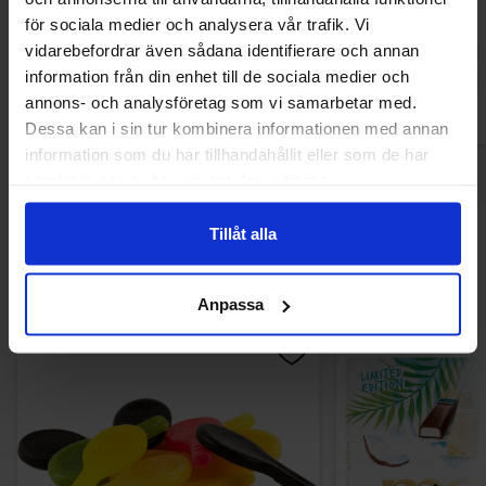
6.90 kr
7.90 
för sociala medier och analysera vår trafik. Vi
vidarebefordrar även sådana identifierare och annan
Køb
Kø
information från din enhet till de sociala medier och
annons- och analysföretag som vi samarbetar med.
Dessa kan i sin tur kombinera informationen med annan
information som du har tillhandahållit eller som de har
samlat in när du har använt deras tjänster.
Tillåt alla
Andre kunne lide
Anpassa