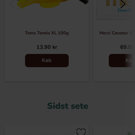
Toms Tennis XL 100g
Merci Coconut Co
13.90 kr
69.90
Køb
Kø
Sidst sete