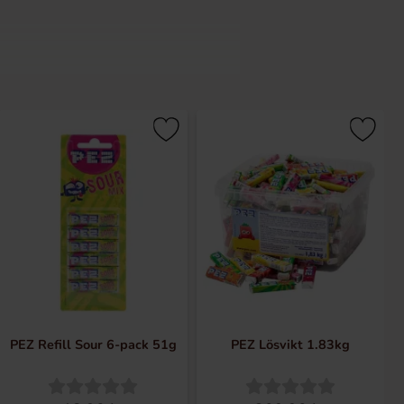
Ã¦lger og markedsfÃ¸rer
. Mellem dem distribuerer de to
elige i mere end 80 lande over hele
dere, som bÃ¸rn bare elsker! Her
r med andre ord noget for alle her.
PEZ Refill Sour 6-pack 51g
PEZ Lösvikt 1.83kg