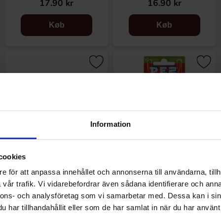
17.90 kr
16.90 kr
Køb
Køb
Information
cookies
e för att anpassa innehållet och annonserna till användarna, tillh
PEZ Christmas (1st)
PEZ Refill Cola 6-pack 51g
vår trafik. Vi vidarebefordrar även sådana identifierare och anna
nnons- och analysföretag som vi samarbetar med. Dessa kan i sin
har tillhandahållit eller som de har samlat in när du har använt 
22.89 kr
20.90 kr