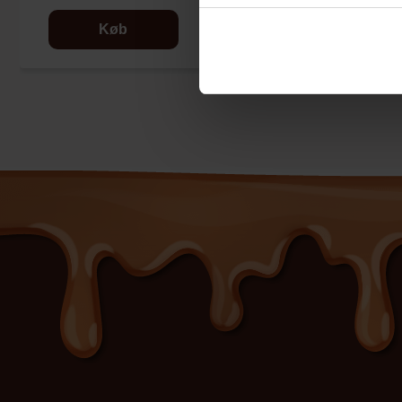
Køb
Se