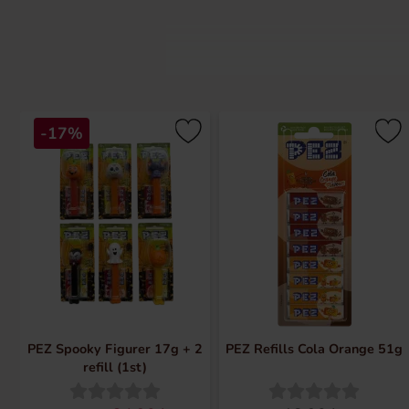
PEZ blev fÃ¸rst markedsfÃ¸rt som en
-17%
virksomheden sine produkter over he
steder omkring 70 millioner Pez-beho
verden.
Slikket kommer i flere forskellige s
finder du beholdere i temaer som Har
PEZ Spooky Figurer 17g + 2
PEZ Refills Cola Orange 51g
refill (1st)