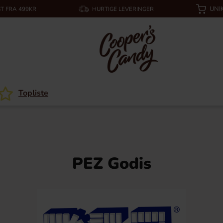
UNI
T FRA 499KR
HURTIGE LEVERINGER
Topliste
PEZ Godis