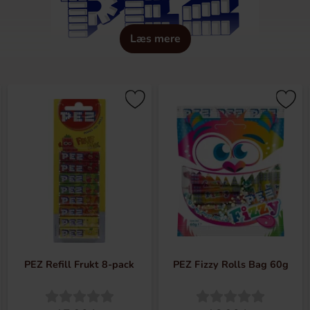
Læs mere
 komprimeret pebermynteslik i 1927 i Wien, Ã˜strig. I dag s
le verden med steder i Orange, Connecticut og Traun, Ã˜strig
ldere og 5 milliarder slik om året. PEZ-produkter er tilgÃ¦ng
magsvarianter, og de har masser af spÃ¦ndende og flotte behol
ry Potter, Marvel, Peppa Gris, Peter Plys og Paw Patrol. Der e
PEZ Refill Frukt 8-pack
PEZ Fizzy Rolls Bag 60g