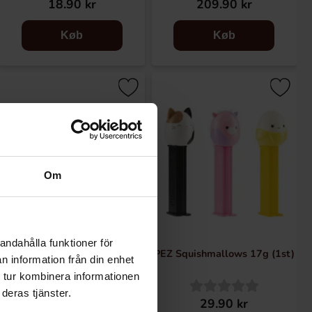
18.90 kr
209.90 kr
Køb
Køb
Om
andahålla funktioner för
PEZ Minecraft 17g (1st)
PEZ Squishmallows 17g (1st)
n information från din enhet
 tur kombinera informationen
deras tjänster.
29.90 kr
29.90 kr