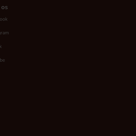
 os
ook
gram
k
be