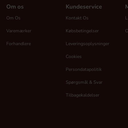
Om os
Kundeservice
M
Om Os
Kontakt Os
L
Varemærker
Købsbetingelser
O
Forhandlere
Leveringsoplysninger
Cookies
Persondatapolitik
Spørgsmål & Svar
Tilbagekaldelser