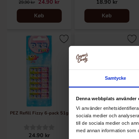
24.90 kr
18.90 kr
29.90 kr
Køb
Køb
Samtycke
Denna webbplats använder 
Vi använder enhetsidentifierar
PEZ Refill Fizzy 6-pack 51g
PEZ Dextrose Rulle (1st)
sociala medier och analysera 
till de sociala medier och a
med annan information som du 
24.90 kr
17.90 kr