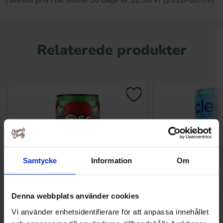
Laveste pris i de sidste 30 dage er 32.90 kr (2026-08-06)
Relaterede produkter
Samtycke
Information
Om
Denna webbplats använder cookies
BSC Energy Drink Äpple-Rabarber
Clean Drink Vil
Vi använder enhetsidentifierare för att anpassa innehållet
330ml