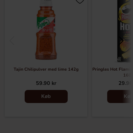
Tajin Chilipulver med lime 142g
Pringles Hot Flamin
160
59.90 kr
29.90
Køb
Kø