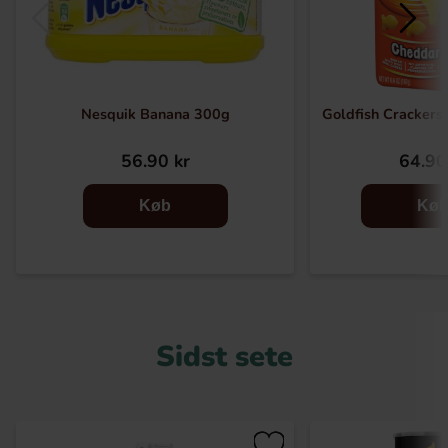
Nesquik Banana 300g
Goldfish Crackers
56.90 kr
64.90
Køb
Kø
Sidst sete