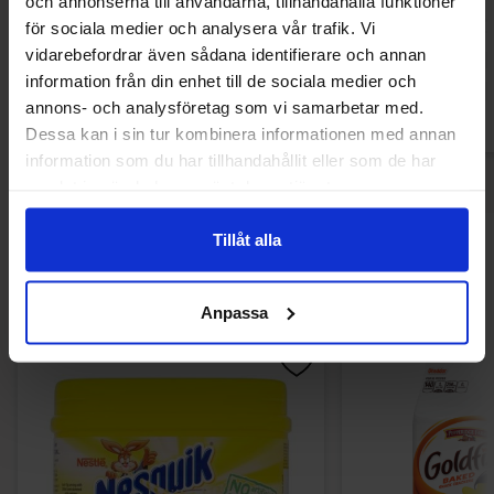
och annonserna till användarna, tillhandahålla funktioner
16.90 kr
18.90
för sociala medier och analysera vår trafik. Vi
vidarebefordrar även sådana identifierare och annan
Køb
Kø
information från din enhet till de sociala medier och
annons- och analysföretag som vi samarbetar med.
Dessa kan i sin tur kombinera informationen med annan
information som du har tillhandahållit eller som de har
samlat in när du har använt deras tjänster.
Tillåt alla
Andre kunne lide
Anpassa