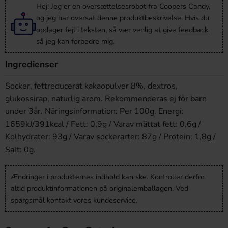
Hej! Jeg er en oversættelsesrobot fra Coopers Candy,
og jeg har oversat denne produktbeskrivelse. Hvis du
opdager fejl i teksten, så vær venlig at give
feedback
så jeg kan forbedre mig.
Ingredienser
Socker, fettreducerat kakaopulver 8%, dextros,
glukossirap, naturlig arom. Rekommenderas ej för barn
under 3år. Näringsinformation: Per 100g. Energi:
1659kJ/391kcal / Fett: 0,9g / Varav mättat fett: 0,6g /
Kolhydrater: 93g / Varav sockerarter: 87g / Protein: 1,8g /
Salt: 0g.
Ændringer i produkternes indhold kan ske. Kontroller derfor
altid produktinformationen på originalemballagen. Ved
spørgsmål kontakt vores kundeservice.