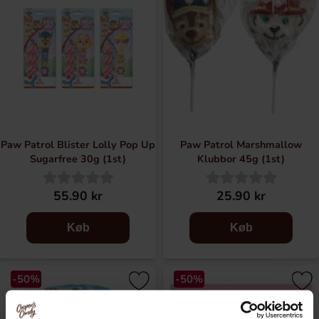
Paw Patrol Blister Lolly Pop Up
Paw Patrol Marshmallow
Sugarfree 30g (1st)
Klubbor 45g (1st)
55.90 kr
25.90 kr
Køb
Køb
-50%
-50%