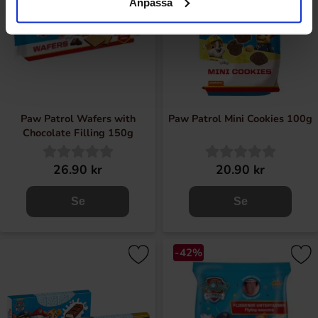
Anpassa
Paw Patrol Wafers with
Paw Patrol Mini Cookies 100g
Chocolate Filling 150g
26.90 kr
20.90 kr
Se
Se
-42%