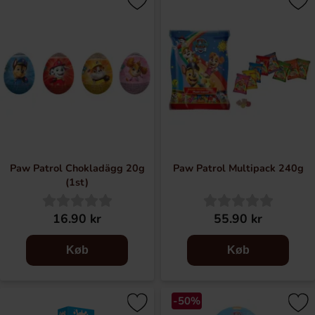
Følg de 6 heltemodige hvalpe Chase, Marshall, Rocky,
Rubble, Zuma og Skye.
Paw Patrol Chokladägg 20g
Paw Patrol Multipack 240g
(1st)
16.90 kr
55.90 kr
Køb
Køb
-50%