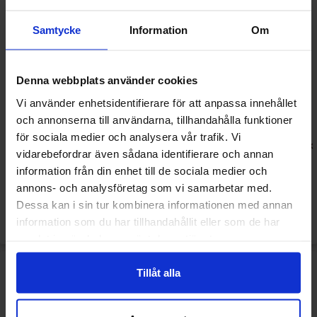
Samtycke
Information
Om
Denna webbplats använder cookies
Vi använder enhetsidentifierare för att anpassa innehållet
och annonserna till användarna, tillhandahålla funktioner
Folieballong Paw Patrol (1st)
Servetter Paw Patrol Paw
för sociala medier och analysera vår trafik. Vi
Patrol Skye & Everest 20-pack
vidarebefordrar även sådana identifierare och annan
information från din enhet till de sociala medier och
39.50 kr
24.50 kr
79 kr
49 kr
annons- och analysföretag som vi samarbetar med.
Dessa kan i sin tur kombinera informationen med annan
Køb
Køb
information som du har tillhandahållit eller som de har
samlat in när du har använt deras tjänster.
Tillåt alla