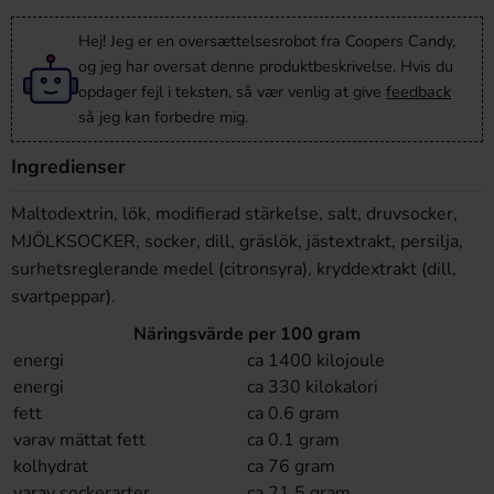
Hej! Jeg er en oversættelsesrobot fra Coopers Candy,
og jeg har oversat denne produktbeskrivelse. Hvis du
opdager fejl i teksten, så vær venlig at give
feedback
så jeg kan forbedre mig.
Ingredienser
Maltodextrin, lök, modifierad stärkelse, salt, druvsocker,
MJÖLKSOCKER, socker, dill, gräslök, jästextrakt, persilja,
surhetsreglerande medel (citronsyra), kryddextrakt (dill,
svartpeppar).
Näringsvärde per 100 gram
energi
ca 1400 kilojoule
energi
ca 330 kilokalori
fett
ca 0.6 gram
varav mättat fett
ca 0.1 gram
kolhydrat
ca 76 gram
varav sockerarter
ca 21.5 gram