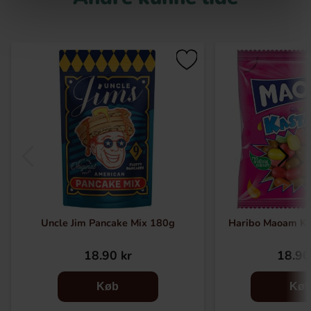
Uncle Jim Pancake Mix 180g
Haribo Maoam Ka
18.90 kr
18.90
Køb
Kø