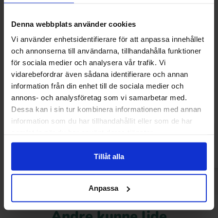
Denna webbplats använder cookies
Vi använder enhetsidentifierare för att anpassa innehållet
och annonserna till användarna, tillhandahålla funktioner
för sociala medier och analysera vår trafik. Vi
vidarebefordrar även sådana identifierare och annan
information från din enhet till de sociala medier och
OLW Dippmix Vitlök 21g x 5st
OLW Dippmix 
annons- och analysföretag som vi samarbetar med.
Dessa kan i sin tur kombinera informationen med annan
47 kr
10.90
information som du har tillhandahållit eller som de har
samlat in när du har använt deras tjänster.
Køb
Kø
Tillåt alla
Anpassa
Andre kunne lide