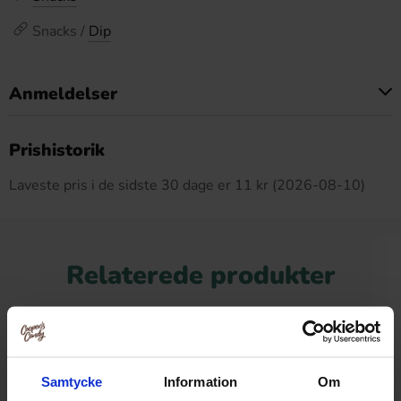
Snacks /
Dip
Anmeldelser
Dette produkt har ingen anmeldelser
Prishistorik
Laveste pris i de sidste 30 dage er 11 kr (2026-08-10)
Relaterede produkter
Samtycke
Information
Om