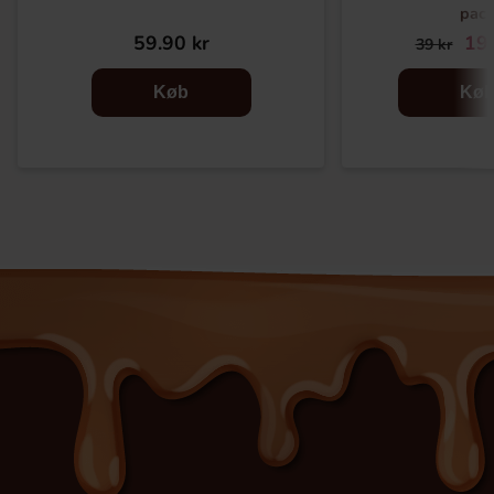
pac
59.90 kr
19.
39 kr
Køb
Kø