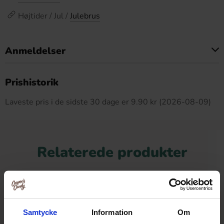
Højtider / Jul /
Julebrus
Anmeldelser
Dette produkt har ingen anmeldelser
Prishistorik
Laveste pris i de sidste 30 dage er 9.90 kr (2026-08-09)
Relaterede produkter
Samtycke
Information
Om