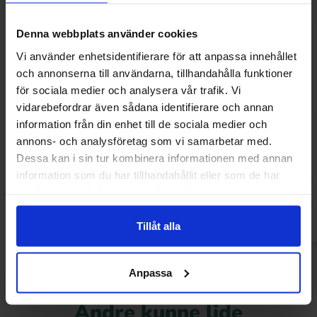
Denna webbplats använder cookies
Vi använder enhetsidentifierare för att anpassa innehållet
och annonserna till användarna, tillhandahålla funktioner
för sociala medier och analysera vår trafik. Vi
vidarebefordrar även sådana identifierare och annan
information från din enhet till de sociala medier och
HALMSTAD CRUSH Jordgubb 33cl
Fanta Strawb
annons- och analysföretag som vi samarbetar med.
Dessa kan i sin tur kombinera informationen med annan
14.90 kr
16.90
information som du har tillhandahållit eller som de har
samlat in när du har använt deras tjänster.
Køb
Kø
Tillåt alla
Anpassa
Andre kunne lide