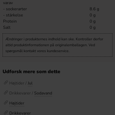
varav
- sockerarter
8.6 g
- stärkelse
0 g
Protein
0 g
Salt
0 g
Ændringer i produkternes indhold kan ske. Kontroller derfor
altid produktinformationen på originalemballagen. Ved
spørgsmål kontakt vores kundeservice.
Udforsk mere som dette
Højtider /
Jul
Drikkevarer /
Sodavand
Højtider
Drikkevarer