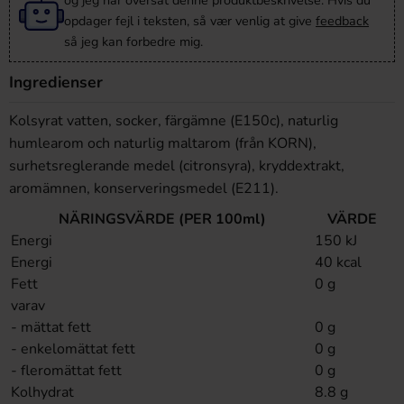
og jeg har oversat denne produktbeskrivelse. Hvis du
opdager fejl i teksten, så vær venlig at give
feedback
så jeg kan forbedre mig.
Ingredienser
Kolsyrat vatten, socker, färgämne (E150c), naturlig
humlearom och naturlig maltarom (från KORN),
surhetsreglerande medel (citronsyra), kryddextrakt,
aromämnen, konserveringsmedel (E211).
NÄRINGSVÄRDE (PER 100ml)
VÄRDE
Energi
150 kJ
Energi
40 kcal
Fett
0 g
varav
- mättat fett
0 g
- enkelomättat fett
0 g
- fleromättat fett
0 g
Kolhydrat
8.8 g