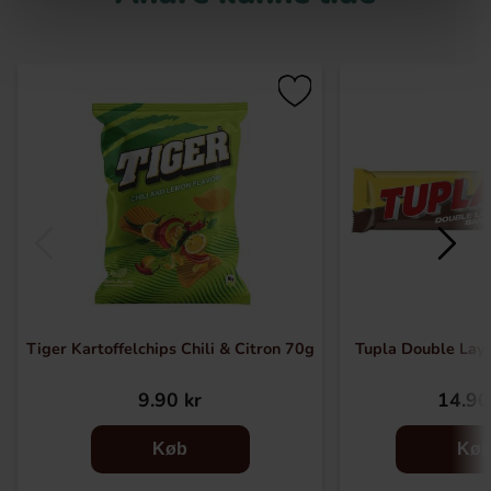
Tiger Kartoffelchips Chili & Citron 70g
Tupla Double Lay
9.90 kr
14.90
Køb
Kø