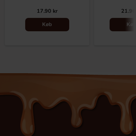
17.90 kr
21.90
Køb
Kø