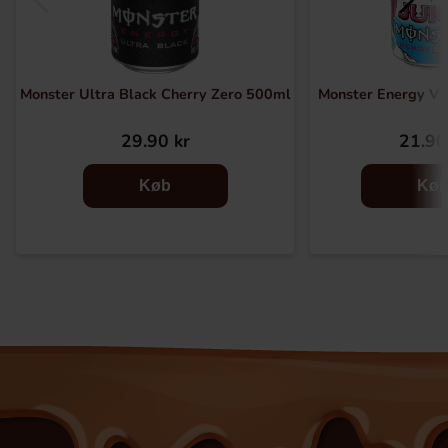
Monster Ultra Black Cherry Zero 500ml
Monster Energy Vik
29.90 kr
21.90
Køb
Kø