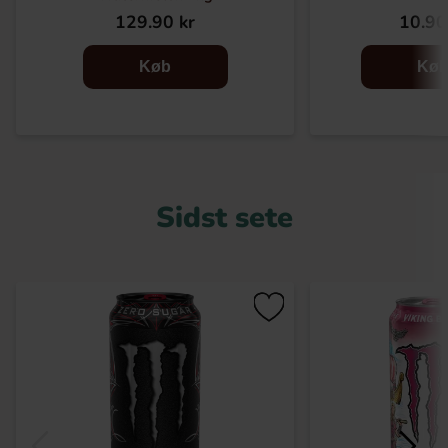
129.90 kr
10.90
Køb
Kø
Sidst sete