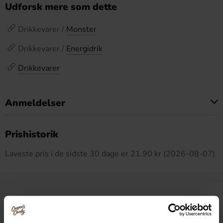
Udforsk mere som dette
Drikkevarer /
Monster
Drikkevarer /
Energidrik
Drikkevarer
Anmeldelser
Dette produkt har ingen anmeldelser
Prishistorik
Laveste pris i de sidste 30 dage er 21.90 kr (2026-08-07)
Relaterede produkter