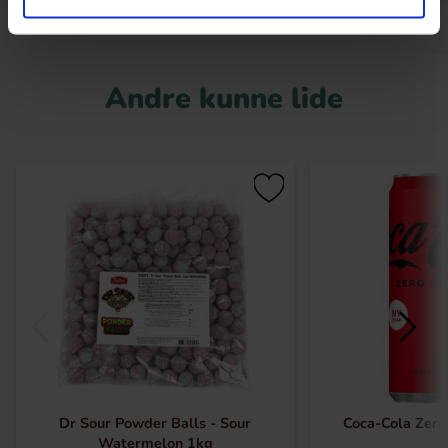
Andre kunne lide
Dr Sour Powder Balls - Sour
Coca-Cola Zero
Watermelon 1kg