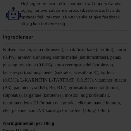
Hej! Jeg er en oversættelsesrobot fra Coopers Candy,
og jeg har oversat denne produktbeskrivelse. Hvis du
opdager fejl i teksten, så vær venlig at give
feedback
så jeg kan forbedre mig.
Ingredienser
Kolsyrat vatten, syra (citronsyra), smakförstärkare (erytritol), taurin
(0.4%), aromer, surhetsreglerande medel (natriumcitrater), panax
ginseng rotextrakt (0.08%), konserveringsmedel (sorbinsyra,
bensoesyra), sötningsmedel (sukralos, acesulfam K), koffein
(0.03%), L-KARNITIN L-TARTRAT (0.015%), vitaminer (niacin
(B3), pantotensyra (B5), B6, B12), grönsakskoncentrat (morot,
sötpotatis), färgämne (karotener), inositol. hög koffeinhalt.
rekommenderas EJ för barn och gravida eller ammande kvinnor,
eller personer som ÄR känsliga för koffein (30mg/100ml).
Näringsinnehåll per 100 g
Energ 11kJ/3kcal