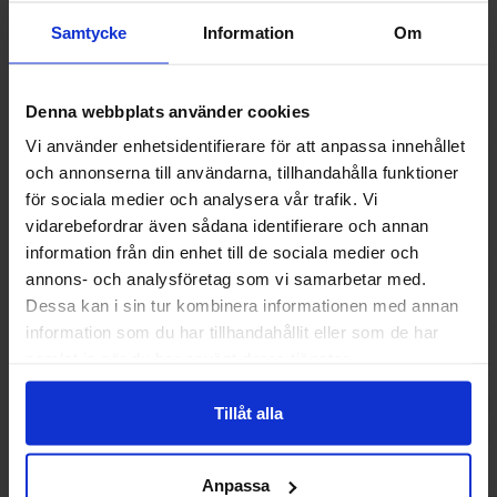
Samtycke
Information
Om
Denna webbplats använder cookies
Vi använder enhetsidentifierare för att anpassa innehållet
och annonserna till användarna, tillhandahålla funktioner
för sociala medier och analysera vår trafik. Vi
vidarebefordrar även sådana identifierare och annan
information från din enhet till de sociala medier och
annons- och analysföretag som vi samarbetar med.
Dessa kan i sin tur kombinera informationen med annan
NOCCO Focus Ramonade 33cl
Monster Juiced Au
information som du har tillhandahållit eller som de har
50cl
samlat in när du har använt deras tjänster.
21.90 kr
21.90
Tillåt alla
Køb
Kø
Anpassa