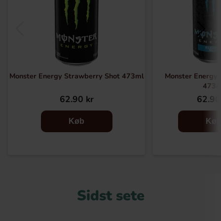
Monster Energy Strawberry Shot 473ml
Monster Energy E
473m
62.90 kr
62.90
Køb
Kø
Sidst sete