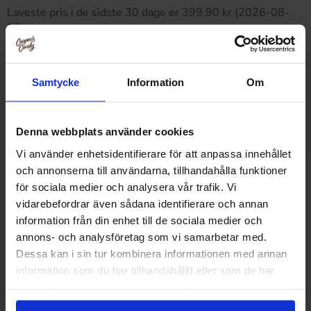
Laveste pris i de sidste 30 dage er 399.90 kr (2026-08-
10)
Samtycke
Information
Om
Relaterede produkter
Denna webbplats använder cookies
Vi använder enhetsidentifierare för att anpassa innehållet
-24%
och annonserna till användarna, tillhandahålla funktioner
för sociala medier och analysera vår trafik. Vi
vidarebefordrar även sådana identifierare och annan
information från din enhet till de sociala medier och
annons- och analysföretag som vi samarbetar med.
Dessa kan i sin tur kombinera informationen med annan
information som du har tillhandahållit eller som de har
samlat in när du har använt deras tjänster.