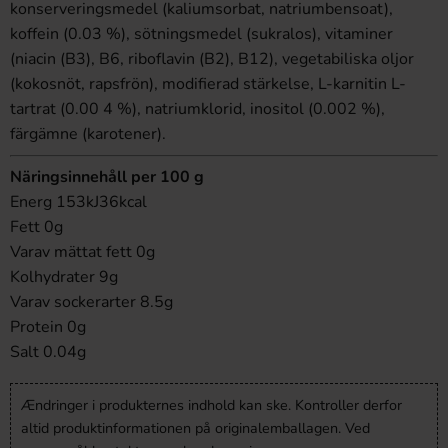
konserveringsmedel (kaliumsorbat, natriumbensoat),
koffein (0.03 %), sötningsmedel (sukralos), vitaminer
(niacin (B3), B6, riboflavin (B2), B12), vegetabiliska oljor
(kokosnöt, rapsfrön), modifierad stärkelse, L-karnitin L-
tartrat (0.00 4 %), natriumklorid, inositol (0.002 %),
färgämne (karotener).
Näringsinnehåll per 100 g
Energ 153kJ36kcal
Fett 0g
Varav mättat fett 0g
Kolhydrater 9g
Varav sockerarter 8.5g
Protein 0g
Salt 0.04g
Ændringer i produkternes indhold kan ske. Kontroller derfor
altid produktinformationen på originalemballagen. Ved