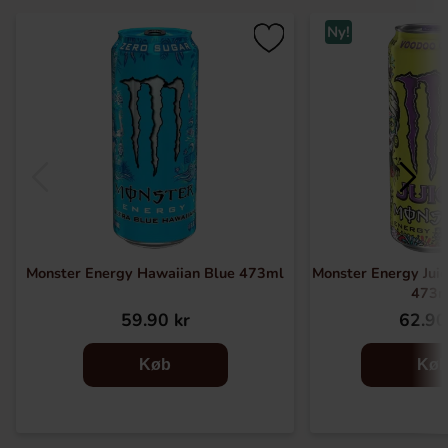
Ny!
Monster Energy Hawaiian Blue 473ml
Monster Energy Jui
473m
59.90 kr
62.90
Køb
Kø