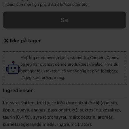
Tilbud, sammenlign pris 33.33 kr/kilo eller liter
Se
Ikke på lager
Hej! Jeg er en oversættelsesrobot fra Coopers Candy,
og jeg har oversat denne produktbeskrivelse. Hvis du
opdager fejl i teksten, så vær venlig at give
feedback
så jeg kan forbedre mig.
Ingredienser
Kolsyrat vatten, fruktjuice från koncentrat (6 %) (apelsin,
äpple, guava, ananas, passionsfrukt), sukros, glukossirap,
taurin (0.4 %), syra (citronsyra), maltodextrin, aromer,
surhetsreglerande medel (natriumcitrater),