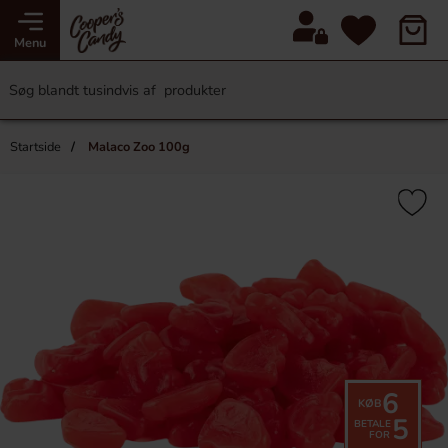
Menu
Startside
Malaco Zoo 100g
6
KØB
5
BETALE
FOR