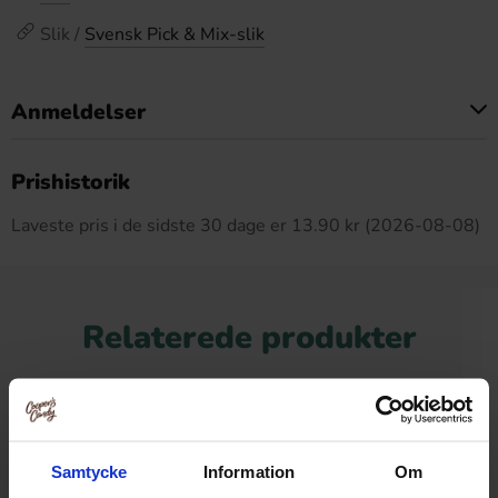
Slik /
Svensk Pick & Mix-slik
Anmeldelser
Dette produkt har ingen anmeldelser
Prishistorik
Laveste pris i de sidste 30 dage er 13.90 kr (2026-08-08)
Relaterede produkter
-36%
Samtycke
Information
Om