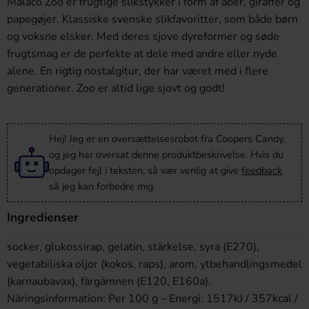
Malaco Zoo er frugtige slikstykker i form af aber, giraffer og
papegøjer. Klassiske svenske slikfavoritter, som både børn
og voksne elsker. Med deres sjove dyreformer og søde
frugtsmag er de perfekte at dele med andre eller nyde
alene. En rigtig nostalgitur, der har været med i flere
generationer. Zoo er altid lige sjovt og godt!
Hej! Jeg er en oversættelsesrobot fra Coopers Candy,
og jeg har oversat denne produktbeskrivelse. Hvis du
opdager fejl i teksten, så vær venlig at give
feedback
så jeg kan forbedre mig.
Ingredienser
socker, glukossirap, gelatin, stärkelse, syra (E270),
vegetabiliska oljor (kokos, raps), arom, ytbehandlingsmedel
(karnaubavax), färgämnen (E120, E160a).
Näringsinformation: Per 100 g – Energi: 1517kJ / 357kcal /