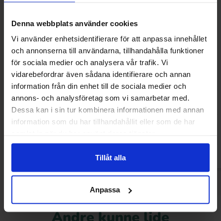
Denna webbplats använder cookies
Vi använder enhetsidentifierare för att anpassa innehållet
och annonserna till användarna, tillhandahålla funktioner
för sociala medier och analysera vår trafik. Vi
vidarebefordrar även sådana identifierare och annan
information från din enhet till de sociala medier och
Haribo Persikor 100g
Grahns Sega G
annons- och analysföretag som vi samarbetar med.
Dessa kan i sin tur kombinera informationen med annan
8.90 kr
13.90
13.90 kr
information som du har tillhandahållit eller som de har
samlat in när du har använt deras tjänster.
Køb
Kø
Tillåt alla
Anpassa
Andre kunne lide