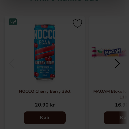
Ny!
NOCCO Cherry Berry 33cl
MAOAM Bloxx Ice
110
20.90 kr
16.90
Køb
Kø