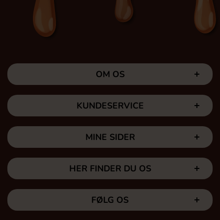
OM OS
KUNDESERVICE
MINE SIDER
HER FINDER DU OS
FØLG OS