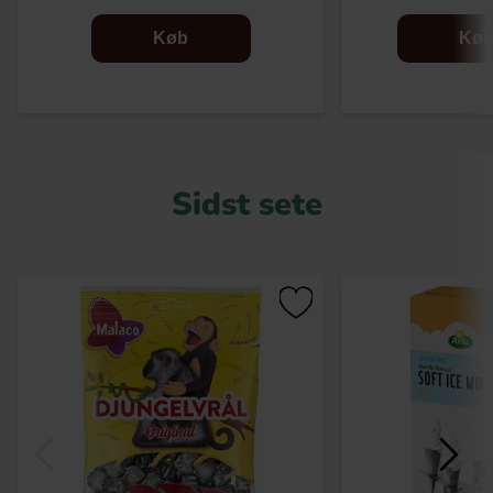
Køb
Kø
Sidst sete