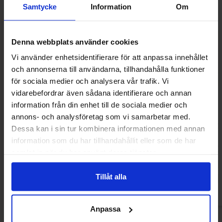
-36%
Samtycke
Information
Om
Denna webbplats använder cookies
Vi använder enhetsidentifierare för att anpassa innehållet
och annonserna till användarna, tillhandahålla funktioner
för sociala medier och analysera vår trafik. Vi
vidarebefordrar även sådana identifierare och annan
information från din enhet till de sociala medier och
annons- och analysföretag som vi samarbetar med.
Haribo Persikor 100g
Grahns Sega G
Dessa kan i sin tur kombinera informationen med annan
information som du har tillhandahållit eller som de har
8.90 kr
13.90
13.90 kr
samlat in när du har använt deras tjänster.
Køb
Kø
Tillåt alla
Anpassa