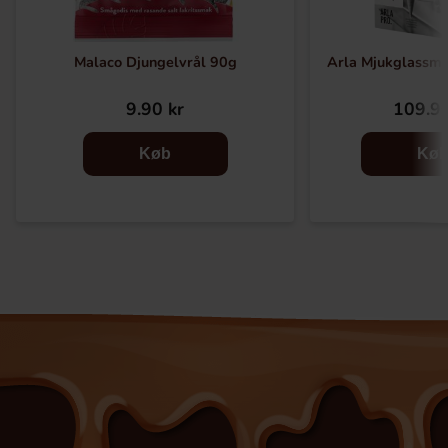
Malaco Djungelvrål 90g
Arla Mjukglassmix
9.90 kr
109.90
Køb
Kø