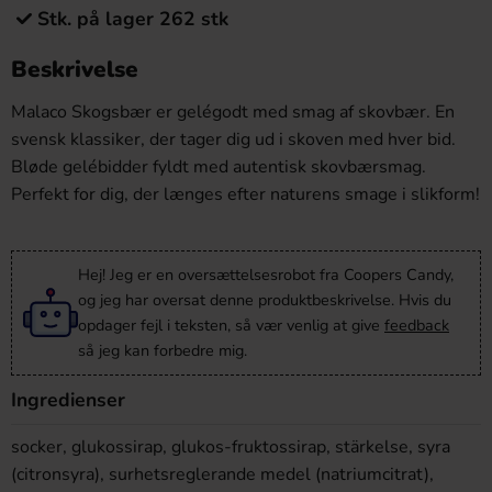
Stk. på lager 262 stk
Beskrivelse
Malaco Skogsbær er gelégodt med smag af skovbær. En
svensk klassiker, der tager dig ud i skoven med hver bid.
Bløde gelébidder fyldt med autentisk skovbærsmag.
Perfekt for dig, der længes efter naturens smage i slikform!
Hej! Jeg er en oversættelsesrobot fra Coopers Candy,
og jeg har oversat denne produktbeskrivelse. Hvis du
opdager fejl i teksten, så vær venlig at give
feedback
så jeg kan forbedre mig.
Ingredienser
socker, glukossirap, glukos-fruktossirap, stärkelse, syra
(citronsyra), surhetsreglerande medel (natriumcitrat),