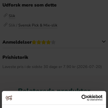
Udforsk mere som dette
Slik
Slik /
Svensk Pick & Mix-slik
Anmeldelser
Dette produkt har ingen anmeldelser
Prishistorik
Laveste pris i de sidste 30 dage er 7.90 kr (2026-07-20)
Relaterede produkter