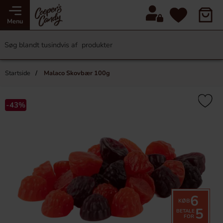
Menu
Startside
Malaco Skovbær 100g
-43%
6
KØB
5
BETALE
FOR