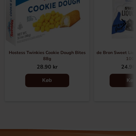
Hostess Twinkies Cookie Dough Bites
de Bron Sweet Liqu
88g
100
28.90 kr
24.90
Køb
Kø