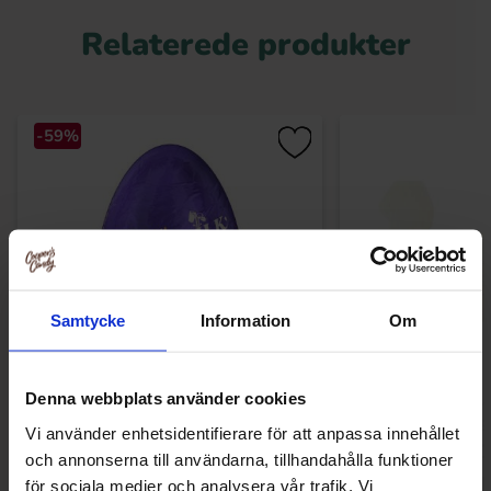
Relaterede produkter
-59%
Samtycke
Information
Om
Denna webbplats använder cookies
Cadbury Caramel Egg 40g(BF:2026-07-
Halloween Choklad
31)
50g
Vi använder enhetsidentifierare för att anpassa innehållet
6.90 kr
18.90
16.90 kr
och annonserna till användarna, tillhandahålla funktioner
för sociala medier och analysera vår trafik. Vi