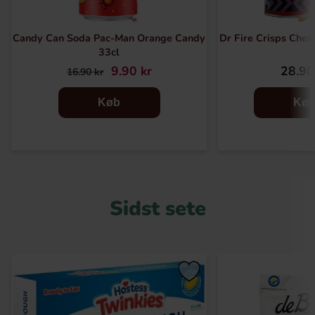
Candy Can Soda Pac-Man Orange Candy
Dr Fire Crisps Chee
33cl
9.90 kr
28.90
16.90 kr
Køb
Kø
Sidst sete