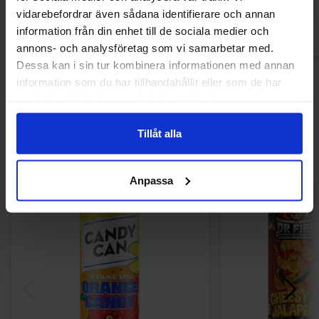
Køb
Kø
vidarebefordrar även sådana identifierare och annan
information från din enhet till de sociala medier och
annons- och analysföretag som vi samarbetar med.
Dessa kan i sin tur kombinera informationen med annan
information som du har tillhandahållit eller som de har
samlat in när du har använt deras tjänster.
Andre kunne lide
Tillåt alla
Anpassa
-41%