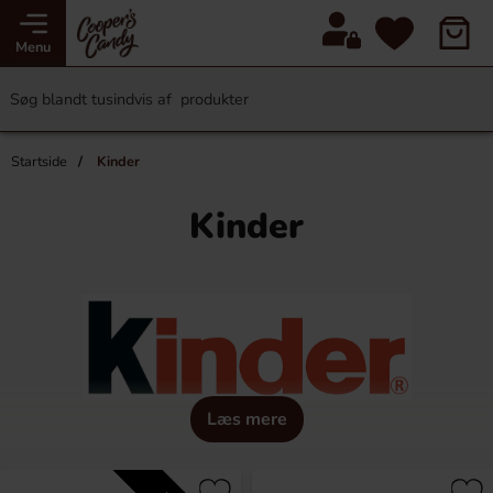
Menu
Startside
Kinder
Kinder
Læs mere
Kinder blev skabt i 1968 i den lille by Alba i Italien og har
siden da taget verden med storm.