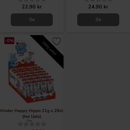
22.90 kr
24.90 kr
Se
Se
-0%
Vælg antal
Kinder Happy Hippo 21g x 28st
(hel låda)
Fra