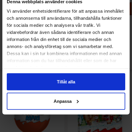
Denna webbplats använder cookies
Vi använder enhetsidentifierare för att anpassa innehållet
och annonserna till användarna, tillhandahålla funktioner
Kinder Chokolade Påske 150g
Kinder Chocolate 4p 50g
för sociala medier och analysera vår trafik. Vi
vidarebefordrar även sådana identifierare och annan
information från din enhet till de sociala medier och
34.90 kr
13.90 kr
annons- och analysföretag som vi samarbetar med.
Dessa kan i sin tur kombinera informationen med annan
Se
Se
information som du har tillhandahållit eller som de har
samlat in när du har använt deras tjänster.
Tillåt alla
Anpassa