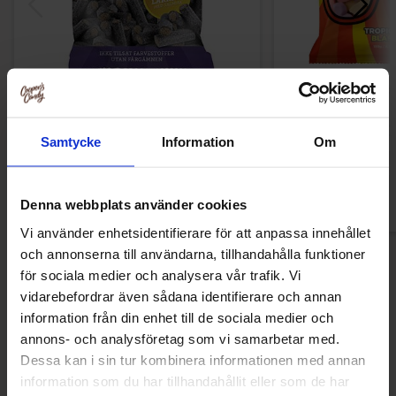
Toms Häxvrål Påse 130g
Shades By Niko Trop
24.90 kr
29.90
Samtycke
Information
Om
Køb
Kø
Denna webbplats använder cookies
Vi använder enhetsidentifierare för att anpassa innehållet
och annonserna till användarna, tillhandahålla funktioner
för sociala medier och analysera vår trafik. Vi
vidarebefordrar även sådana identifierare och annan
Andre kunne lide
information från din enhet till de sociala medier och
annons- och analysföretag som vi samarbetar med.
Dessa kan i sin tur kombinera informationen med annan
information som du har tillhandahållit eller som de har
-46%