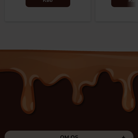
Køb
Kø
OM OS