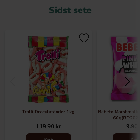
Sidst sete
Trolli Draculatänder 1kg
Bebeto Marshmallo
60g(BF:202
119.90 kr
9.90 