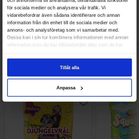
och annonserna till användarna, tillhandahålla funktioner
29.90 kr
29.90
för sociala medier och analysera vår trafik. Vi
vidarebefordrar även sådana identifierare och annan
Køb
Kø
information från din enhet till de sociala medier och
annons- och analysföretag som vi samarbetar med.
Dessa kan i sin tur kombinera informationen med annan
information som du har tillhandahållit eller som de har
samlat in när du har använt deras tjänster.
Tillåt alla
Andre kunne lide
Anpassa