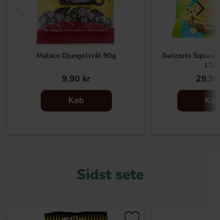
Malaco Djungelvrål 90g
Swizzels Squashi
120
9.90 kr
29.90
Køb
Kø
Sidst sete