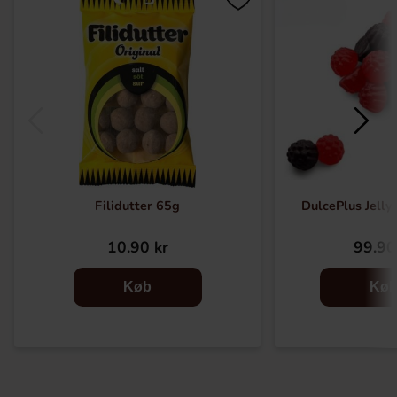
Filidutter 65g
DulcePlus Jelly
10.90 kr
99.90
Køb
Kø