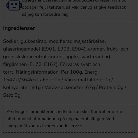
og jeg har oversat denne produktbeskrivelse. Hvis du
opdager fejl i teksten, så vær venlig at give
feedback
så jeg kan forbedre mig.
Ingredienser
Socker, glukossirap, modifierad majsstärkelse,
glaseringsmedel (E901, E903, E904), aromer, frukt- och
grönsakskoncentrat (morot, äpple, svarta vinbär),
färgämnen (E172, E162). Förvaras svalt och
torrt. Näringsinformation: Per 100g. Energi:
1547kJ/364kcal / Fett: 0g / Varav mättat fett: 0g /
Kolhydrater: 91g / Varav sockerarter: 67g / Protein: 0g /
Salt: 0g.
Ændringer i produkternes indhold kan ske. Kontroller derfor
altid produktinformationen på originalemballagen. Ved
spørgsmål kontakt vores kundeservice.