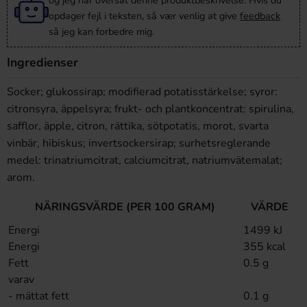
og jeg har oversat denne produktbeskrivelse. Hvis du
opdager fejl i teksten, så vær venlig at give
feedback
så jeg kan forbedre mig.
Ingredienser
Socker; glukossirap; modifierad potatisstärkelse; syror:
citronsyra, äppelsyra; frukt- och plantkoncentrat: spirulina,
safflor, äpple, citron, rättika, sötpotatis, morot, svarta
vinbär, hibiskus; invertsockersirap; surhetsreglerande
medel: trinatriumcitrat, calciumcitrat, natriumvätemalat;
arom.
NÄRINGSVÄRDE (PER 100 GRAM)
VÄRDE
Energi
1499 kJ
Energi
355 kcal
Fett
0.5 g
varav
- mättat fett
0.1 g