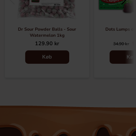
Dr Sour Powder Balls - Sour
Dots Lumps of
Watermelon 1kg
129.90 kr
9
34.90 kr
Køb
Kø