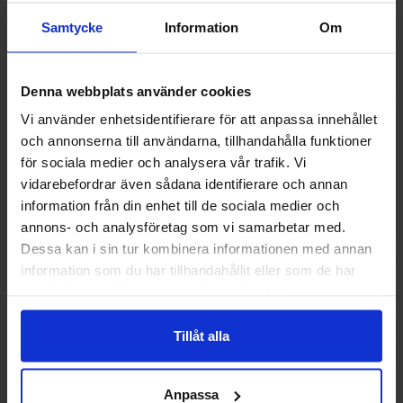
Samtycke
Information
Om
-28%
Denna webbplats använder cookies
Vi använder enhetsidentifierare för att anpassa innehållet
och annonserna till användarna, tillhandahålla funktioner
för sociala medier och analysera vår trafik. Vi
vidarebefordrar även sådana identifierare och annan
information från din enhet till de sociala medier och
annons- och analysföretag som vi samarbetar med.
Dessa kan i sin tur kombinera informationen med annan
Pedro Peach Rings 80g
Shades By Niko Trop
information som du har tillhandahållit eller som de har
samlat in när du har använt deras tjänster.
7.90 kr
29.90
10.90 kr
Tillåt alla
Køb
Kø
Anpassa