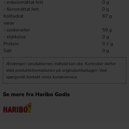
- enkelomättat fett
0 g
- fleromättat fett
0 g
Kolhydrat
87 g
varav
- sockerarter
59 g
- stärkelse
0 g
Protein
0.1 g
Salt
0 g
Ændringer i produkternes indhold kan ske. Kontroller derfor
altid produktinformationen på originalemballagen. Ved
spørgsmål kontakt vores kundeservice.
Se mere fra Haribo Godis