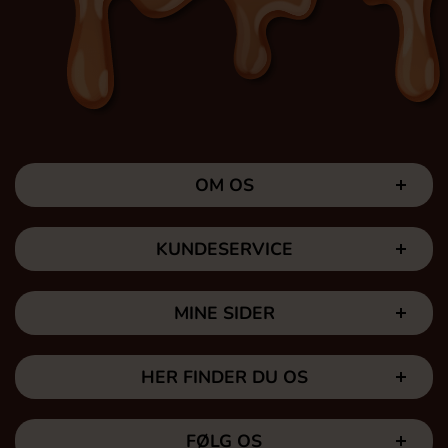
OM OS
KUNDESERVICE
MINE SIDER
HER FINDER DU OS
FØLG OS