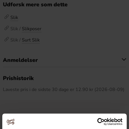
Udforsk mere som dette
Slik
Slik /
Slikposer
Slik /
Surt Slik
Anmeldelser
Dette produkt har ingen anmeldelser
Prishistorik
Laveste pris i de sidste 30 dage er 12.90 kr (2026-08-09)
Relaterede produkter