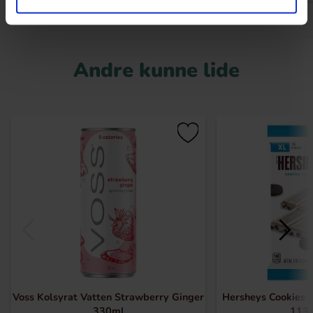
Andre kunne lide
Voss Kolsyrat Vatten Strawberry Ginger
Hersheys Cookies 
330ml
113