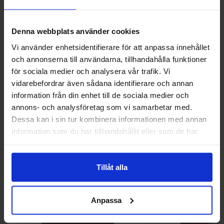
Andre kunne lide
Denna webbplats använder cookies
Vi använder enhetsidentifierare för att anpassa innehållet
och annonserna till användarna, tillhandahålla funktioner
för sociala medier och analysera vår trafik. Vi
vidarebefordrar även sådana identifierare och annan
information från din enhet till de sociala medier och
annons- och analysföretag som vi samarbetar med.
Dessa kan i sin tur kombinera informationen med annan
information som du har tillhandahållit eller som de har
samlat in när du har använt deras tjänster.
Tillåt alla
Tajin Chilipulver med lime 142g
Ramlösa Kirs
59.90 kr
10.90
Anpassa
Køb
Kø