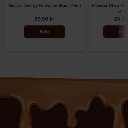
Monster Energy Hawaiian Blue 473ml
Monster Ultra Bla
500m
59.90 kr
29.90
Køb
Kø